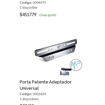
Código:
0004475
1 disponible
$451779
Envío gratis
Agregar
Vista Rapida
Porta Patente Adaptador
Universal
Código:
0002634
5 disponibles