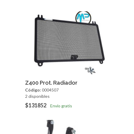
Agregar
Vista Rapida
Z400 Prot. Radiador
Código:
0004507
2 disponibles
$131852
Envío gratis