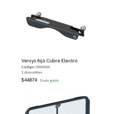
Agregar
Vista Rapida
Versys 650 Cubre Electro
Código:
0004464
2 disponibles
$44874
Envío gratis