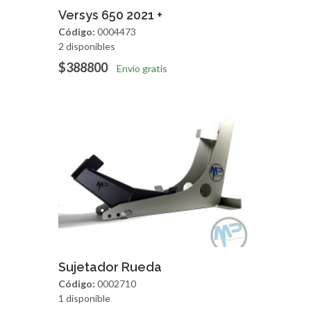
Agregar
Vista Rapida
Versys 650 2021 +
Código:
0004473
2 disponibles
$388800
Envío gratis
Agregar
Vista Rapida
Sujetador Rueda
Código:
0002710
1 disponible