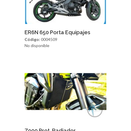
Agregar
Vista Rapida
ER6N 650 Porta Equipajes
Código:
0004509
No disponible
Agregar
Vista Rapida
Z900 Prot. Radiador