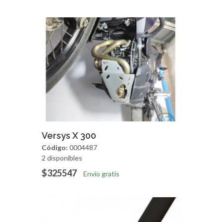
Agregar
Vista Rapida
Versys X 300
Código:
0004487
2 disponibles
$325547
Envío gratis