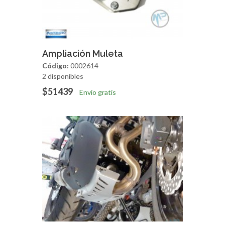
Agregar
Vista Rapida
Ampliación Muleta
Código:
0002614
2 disponibles
$51439
Envío gratis