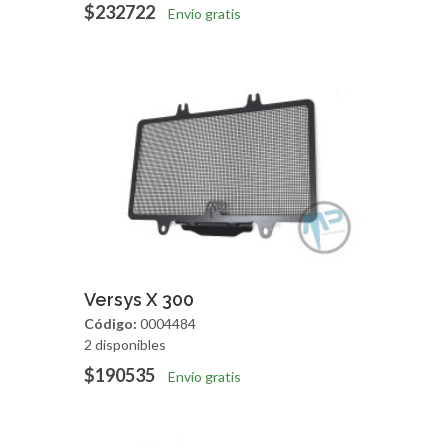
$232722
Envío gratis
Agregar
Vista Rapida
Versys X 300
Código:
0004484
2 disponibles
$190535
Envío gratis