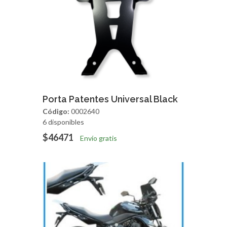
Agregar
Vista Rapida
Porta Patentes Universal Black
Código:
0002640
6 disponibles
$46471
Envío gratis