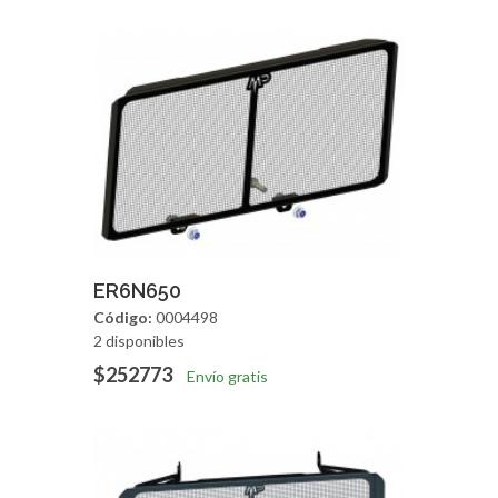
Agregar
Vista Rapida
ER6N650
Código:
0004498
2 disponibles
$252773
Envío gratis