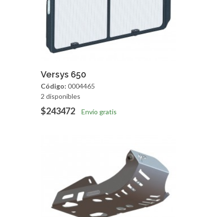
Agregar
Vista Rapida
Versys 650
Código:
0004465
2 disponibles
$243472
Envío gratis