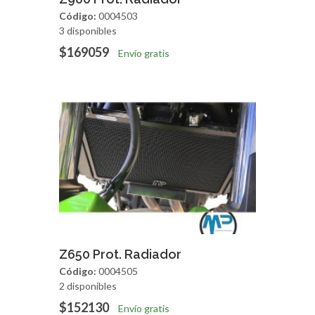
Código:
0004503
3 disponibles
$169059
Envío gratis
Agregar
Vista Rapida
Z650 Prot. Radiador
Código:
0004505
2 disponibles
$152130
Envío gratis