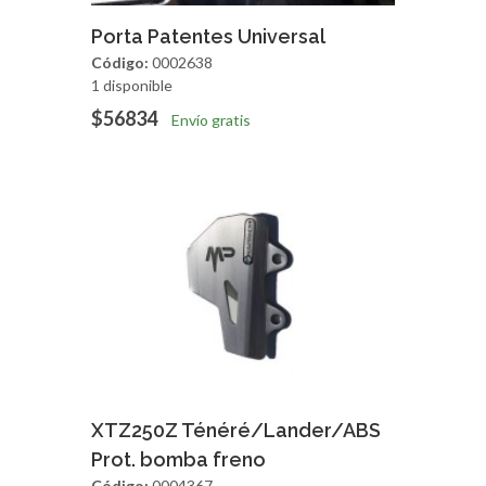
Agregar
Vista Rapida
Porta Patentes Universal
Código:
0002638
1 disponible
$56834
Envío gratis
Agregar
Vista Rapida
XTZ250Z Ténéré/Lander/ABS
Prot. bomba freno
Código:
0004367