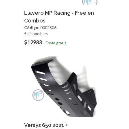
Agregar
Vista Rapida
Llavero MP Racing - Free en
Combos
Código:
0002806
5 disponibles
$12983
Envío gratis
Agregar
Vista Rapida
Versys 650 2021 +