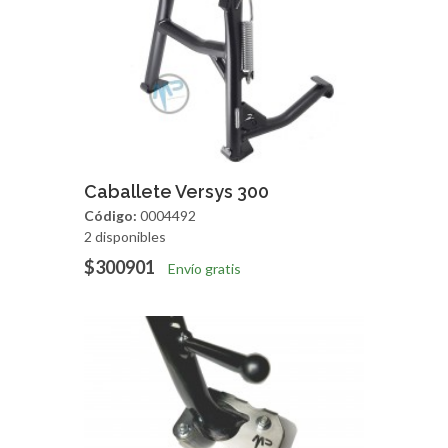
Agregar
Vista Rapida
Caballete Versys 300
Código:
0004492
2 disponibles
$300901
Envío gratis