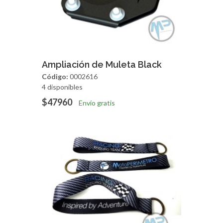
Agregar
Vista Rapida
Ampliación de Muleta Black
Código:
0002616
4 disponibles
$47960
Envío gratis