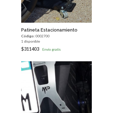
Agregar
Vista Rapida
Patineta Estacionamiento
Código:
0002700
1 disponible
$311403
Envío gratis