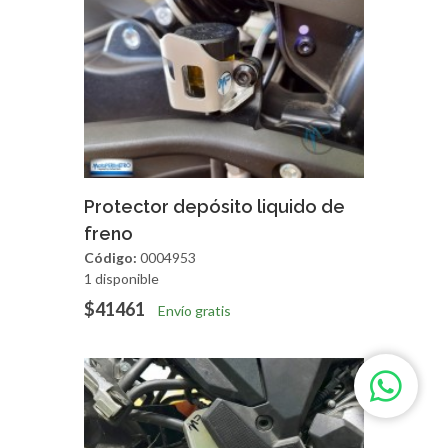
Agregar
Vista Rapida
Protector depósito liquido de
freno
Código:
0004953
1 disponible
$41461
Envío gratis