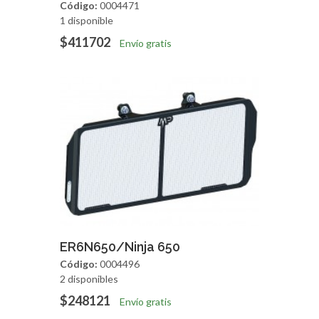
Código:
0004471
1 disponible
$411702
Envío gratis
Agregar
Vista Rapida
ER6N650/Ninja 650
Código:
0004496
2 disponibles
$248121
Envío gratis