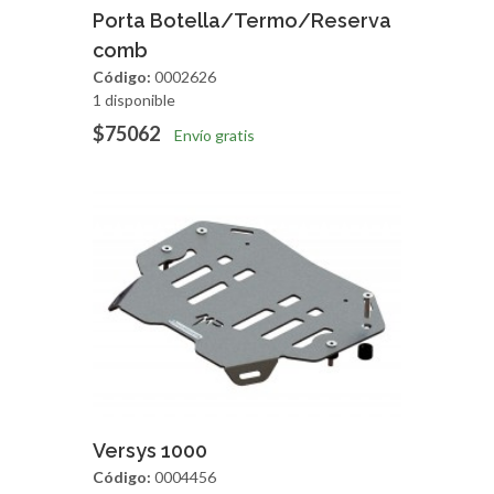
Agregar
Vista Rapida
Porta Botella/Termo/Reserva
comb
Código:
0002626
1 disponible
$75062
Envío gratis
Agregar
Vista Rapida
Versys 1000
Código:
0004456