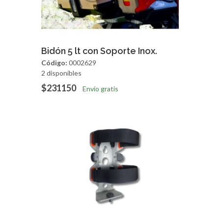
Agregar
Vista Rapida
Bidón 5 lt con Soporte Inox.
Código:
0002629
2 disponibles
$231150
Envío gratis