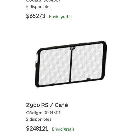
5 disponibles
$65273
Envío gratis
Agregar
Vista Rapida
Z900 RS / Café
Código:
0004501
2 disponibles
$248121
Envío gratis