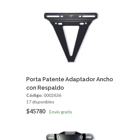
Agregar
Vista Rapida
Porta Patente Adaptador Ancho
con Respaldo
Código:
0002636
17 disponibles
$45780
Envío gratis