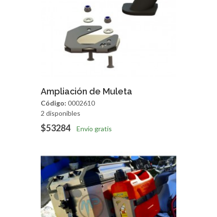
Agregar
Vista Rapida
Ampliación de Muleta
Código:
0002610
2 disponibles
$53284
Envío gratis