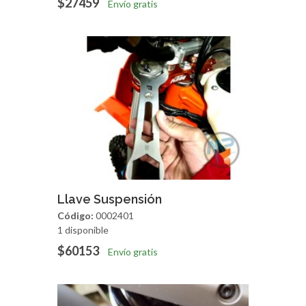
$27459
Envío gratis
Agregar
Vista Rapida
Llave Suspensión
Código:
0002401
1 disponible
$60153
Envío gratis