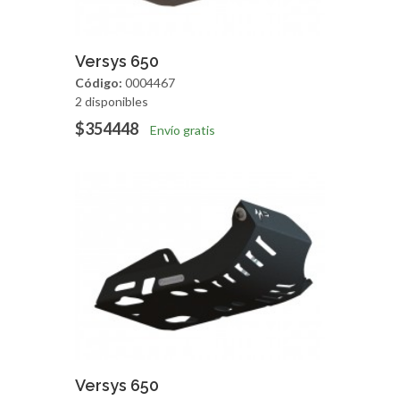
Agregar
Vista Rapida
Versys 650
Código:
0004467
2 disponibles
$354448
Envío gratis
Agregar
Vista Rapida
Versys 650