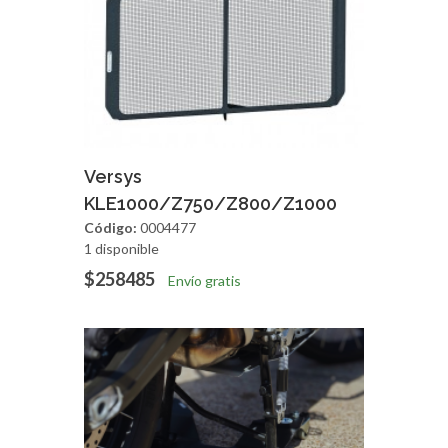
Agregar
Vista Rapida
Versys
KLE1000/Z750/Z800/Z1000
Código:
0004477
1 disponible
$258485
Envío gratis