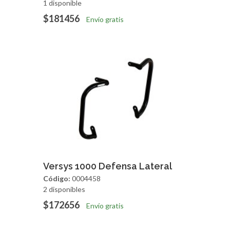
1 disponible
$181456
Envío gratis
Agregar
Vista Rapida
Versys 1000 Defensa Lateral
Código:
0004458
2 disponibles
$172656
Envío gratis