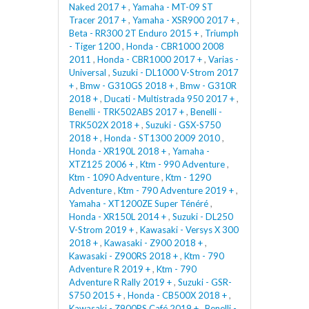
Naked 2017 +
,
Yamaha - MT-09 ST
Tracer 2017 +
,
Yamaha - XSR900 2017 +
,
Beta - RR300 2T Enduro 2015 +
,
Triumph
- Tiger 1200
,
Honda - CBR1000 2008
2011
,
Honda - CBR1000 2017 +
,
Varias -
Universal
,
Suzuki - DL1000 V-Strom 2017
+
,
Bmw - G310GS 2018 +
,
Bmw - G310R
2018 +
,
Ducati - Multistrada 950 2017 +
,
Benelli - TRK502ABS 2017 +
,
Benelli -
TRK502X 2018 +
,
Suzuki - GSX-S750
2018 +
,
Honda - ST1300 2009 2010
,
Honda - XR190L 2018 +
,
Yamaha -
XTZ125 2006 +
,
Ktm - 990 Adventure
,
Ktm - 1090 Adventure
,
Ktm - 1290
Adventure
,
Ktm - 790 Adventure 2019 +
,
Yamaha - XT1200ZE Super Ténéré
,
Honda - XR150L 2014 +
,
Suzuki - DL250
V-Strom 2019 +
,
Kawasaki - Versys X 300
2018 +
,
Kawasaki - Z900 2018 +
,
Kawasaki - Z900RS 2018 +
,
Ktm - 790
Adventure R 2019 +
,
Ktm - 790
Adventure R Rally 2019 +
,
Suzuki - GSR-
S750 2015 +
,
Honda - CB500X 2018 +
,
Kawasaki - Z900RS Café 2019 +
,
Benelli -