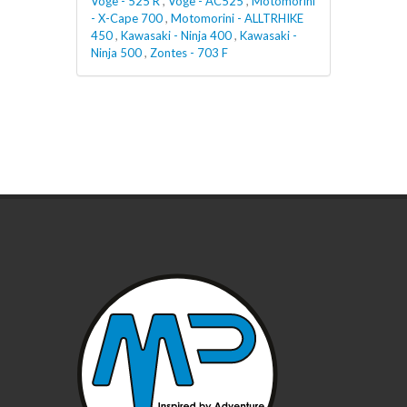
Voge - 525 R
,
Voge - AC525
,
Motomorini
- X-Cape 700
,
Motomorini - ALLTRHIKE
450
,
Kawasaki - Ninja 400
,
Kawasaki -
Ninja 500
,
Zontes - 703 F