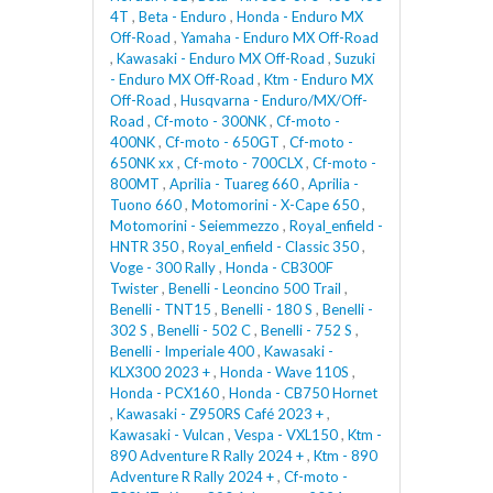
4T
,
Beta - Enduro
,
Honda - Enduro MX
Off-Road
,
Yamaha - Enduro MX Off-Road
,
Kawasaki - Enduro MX Off-Road
,
Suzuki
- Enduro MX Off-Road
,
Ktm - Enduro MX
Off-Road
,
Husqvarna - Enduro/MX/Off-
Road
,
Cf-moto - 300NK
,
Cf-moto -
400NK
,
Cf-moto - 650GT
,
Cf-moto -
650NK xx
,
Cf-moto - 700CLX
,
Cf-moto -
800MT
,
Aprilia - Tuareg 660
,
Aprilia -
Tuono 660
,
Motomorini - X-Cape 650
,
Motomorini - Seiemmezzo
,
Royal_enfield -
HNTR 350
,
Royal_enfield - Classic 350
,
Voge - 300 Rally
,
Honda - CB300F
Twister
,
Benelli - Leoncino 500 Trail
,
Benelli - TNT15
,
Benelli - 180 S
,
Benelli -
302 S
,
Benelli - 502 C
,
Benelli - 752 S
,
Benelli - Imperiale 400
,
Kawasaki -
KLX300 2023 +
,
Honda - Wave 110S
,
Honda - PCX160
,
Honda - CB750 Hornet
,
Kawasaki - Z950RS Café 2023 +
,
Kawasaki - Vulcan
,
Vespa - VXL150
,
Ktm -
890 Adventure R Rally 2024 +
,
Ktm - 890
Adventure R Rally 2024 +
,
Cf-moto -