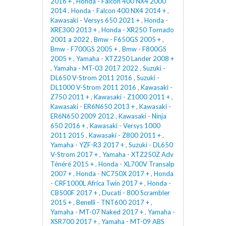
2016 +
,
Honda - Falcon 400 NX4 2000
2014
,
Honda - Falcon 400 NX4 2014 +
,
Kawasaki - Versys 650 2021 +
,
Honda -
XRE300 2013 +
,
Honda - XR250 Tornado
2001 a 2022
,
Bmw - F650GS 2005 +
,
Bmw - F700GS 2005 +
,
Bmw - F800GS
2005 +
,
Yamaha - XTZ250 Lander 2008 +
,
Yamaha - MT-03 2017 2022
,
Suzuki -
DL650 V-Strom 2011 2016
,
Suzuki -
DL1000 V-Strom 2011 2016
,
Kawasaki -
Z750 2011 +
,
Kawasaki - Z1000 2011 +
,
Kawasaki - ER6N650 2013 +
,
Kawasaki -
ER6N650 2009 2012
,
Kawasaki - Ninja
650 2016 +
,
Kawasaki - Versys 1000
2011 2015
,
Kawasaki - Z800 2011 +
,
Yamaha - YZF-R3 2017 +
,
Suzuki - DL650
V-Strom 2017 +
,
Yamaha - XTZ250Z Adv
Ténéré 2015 +
,
Honda - XL700V Transalp
2007 +
,
Honda - NC750X 2017 +
,
Honda
- CRF1000L Africa Twin 2017 +
,
Honda -
CB500F 2017 +
,
Ducati - 800 Scrambler
2015 +
,
Benelli - TNT600 2017 +
,
Yamaha - MT-07 Naked 2017 +
,
Yamaha -
XSR700 2017 +
,
Yamaha - MT-09 ABS