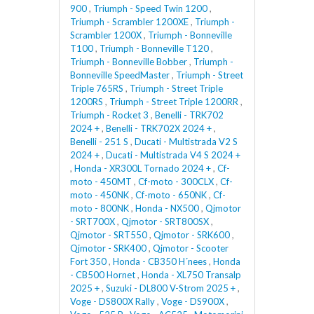
900
,
Triumph - Speed Twin 1200
,
Triumph - Scrambler 1200XE
,
Triumph -
Scrambler 1200X
,
Triumph - Bonneville
T100
,
Triumph - Bonneville T120
,
Triumph - Bonneville Bobber
,
Triumph -
Bonneville SpeedMaster
,
Triumph - Street
Triple 765RS
,
Triumph - Street Triple
1200RS
,
Triumph - Street Triple 1200RR
,
Triumph - Rocket 3
,
Benelli - TRK702
2024 +
,
Benelli - TRK702X 2024 +
,
Benelli - 251 S
,
Ducati - Multistrada V2 S
2024 +
,
Ducati - Multistrada V4 S 2024 +
,
Honda - XR300L Tornado 2024 +
,
Cf-
moto - 450MT
,
Cf-moto - 300CLX
,
Cf-
moto - 450NK
,
Cf-moto - 650NK
,
Cf-
moto - 800NK
,
Honda - NX500
,
Qjmotor
- SRT700X
,
Qjmotor - SRT800SX
,
Qjmotor - SRT550
,
Qjmotor - SRK600
,
Qjmotor - SRK400
,
Qjmotor - Scooter
Fort 350
,
Honda - CB350 H´nees
,
Honda
- CB500 Hornet
,
Honda - XL750 Transalp
2025 +
,
Suzuki - DL800 V-Strom 2025 +
,
Voge - DS800X Rally
,
Voge - DS900X
,