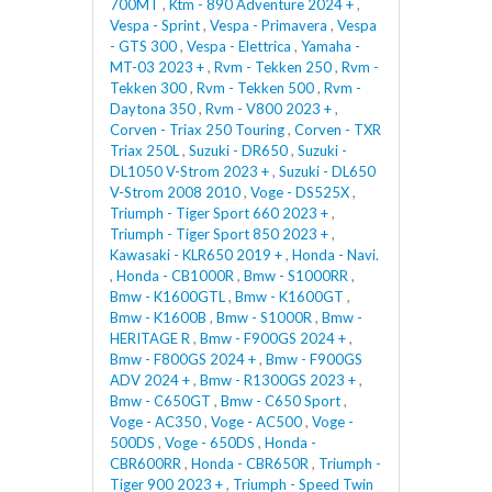
700MT
,
Ktm - 890 Adventure 2024 +
,
Vespa - Sprint
,
Vespa - Primavera
,
Vespa
- GTS 300
,
Vespa - Elettrica
,
Yamaha -
MT-03 2023 +
,
Rvm - Tekken 250
,
Rvm -
Tekken 300
,
Rvm - Tekken 500
,
Rvm -
Daytona 350
,
Rvm - V800 2023 +
,
Corven - Triax 250 Touring
,
Corven - TXR
Triax 250L
,
Suzuki - DR650
,
Suzuki -
DL1050 V-Strom 2023 +
,
Suzuki - DL650
V-Strom 2008 2010
,
Voge - DS525X
,
Triumph - Tiger Sport 660 2023 +
,
Triumph - Tiger Sport 850 2023 +
,
Kawasaki - KLR650 2019 +
,
Honda - Navi.
,
Honda - CB1000R
,
Bmw - S1000RR
,
Bmw - K1600GTL
,
Bmw - K1600GT
,
Bmw - K1600B
,
Bmw - S1000R
,
Bmw -
HERITAGE R
,
Bmw - F900GS 2024 +
,
Bmw - F800GS 2024 +
,
Bmw - F900GS
ADV 2024 +
,
Bmw - R1300GS 2023 +
,
Bmw - C650GT
,
Bmw - C650 Sport
,
Voge - AC350
,
Voge - AC500
,
Voge -
500DS
,
Voge - 650DS
,
Honda -
CBR600RR
,
Honda - CBR650R
,
Triumph -
Tiger 900 2023 +
,
Triumph - Speed Twin