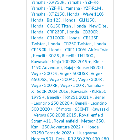
Yamaha - XV950R
,
Yamaha - YZF-R6
,
Yamaha - YZF-R1
,
Yamaha - YZF-R1M
,
Yamaha - XTZ150
,
Honda - Wave 110S
,
Honda - Biz 125
,
Honda - GLH150
,
Honda - CG150 Titan
,
Honda - New Elite
,
Honda - CRF230F
,
Honda - CB300R
,
Honda - CB1000R
,
Honda - CB125F
Twister
,
Honda - CB250 Twister
,
Honda -
CB190R
,
Honda - CRF1100AL Africa Twin
,
Benelli - 302 S
,
Benelli - TNT300
,
Kawasaki - Ninja 1000SX 2019 +
,
Ktm -
1190 Adventure
,
Bajaj - Rouser NS200
,
Voge - 300DS
,
Voge - 500DSX
,
Voge -
650DSX
,
Voge - 300AC
,
Voge - 300 R
,
Voge - 300 RR
,
Voge - 500 R
,
Yamaha -
XT660R 2004 2016
,
Kawasaki - KLR650
1995 +
,
Benelli - TRK251 2021 +
,
Benelli
- Leoncino 250 2020 +
,
Benelli - Leoncino
500 2020 +
,
Cf-moto - 650MT
,
Kawasaki
- Versys 650 2008 2015
,
Royal_enfield -
Scram 411
,
Royal_enfield - Meteor 350
,
Ktm - 250 Adventure 2022 +
,
Honda -
XR250 Tornado 2023 +
,
Husqvarna -
Norden 901
,
Beta - RR 350-390-430-480