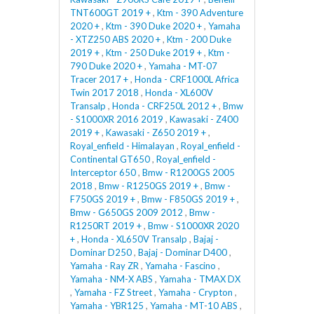
TNT600GT 2019 +
,
Ktm - 390 Adventure
2020 +
,
Ktm - 390 Duke 2020 +
,
Yamaha
- XTZ250 ABS 2020 +
,
Ktm - 200 Duke
2019 +
,
Ktm - 250 Duke 2019 +
,
Ktm -
790 Duke 2020 +
,
Yamaha - MT-07
Tracer 2017 +
,
Honda - CRF1000L Africa
Twin 2017 2018
,
Honda - XL600V
Transalp
,
Honda - CRF250L 2012 +
,
Bmw
- S1000XR 2016 2019
,
Kawasaki - Z400
2019 +
,
Kawasaki - Z650 2019 +
,
Royal_enfield - Himalayan
,
Royal_enfield -
Continental GT650
,
Royal_enfield -
Interceptor 650
,
Bmw - R1200GS 2005
2018
,
Bmw - R1250GS 2019 +
,
Bmw -
F750GS 2019 +
,
Bmw - F850GS 2019 +
,
Bmw - G650GS 2009 2012
,
Bmw -
R1250RT 2019 +
,
Bmw - S1000XR 2020
+
,
Honda - XL650V Transalp
,
Bajaj -
Dominar D250
,
Bajaj - Dominar D400
,
Yamaha - Ray ZR
,
Yamaha - Fascino
,
Yamaha - NM-X ABS
,
Yamaha - TMAX DX
,
Yamaha - FZ Street
,
Yamaha - Crypton
,
Yamaha - YBR125
,
Yamaha - MT-10 ABS
,