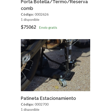
Agregar
Vista Rapida
Porta Botella/Termo/Reserva
comb
Código:
0002626
1 disponible
$75062
Envío gratis
Agregar
Vista Rapida
Patineta Estacionamiento
Código:
0002700
1 disponible