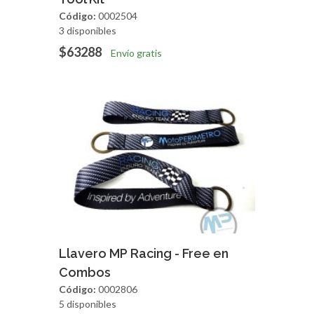
Código:
0002504
3 disponibles
$63288
Envío gratis
Agregar
Vista Rapida
Llavero MP Racing - Free en
Combos
Código:
0002806
5 disponibles