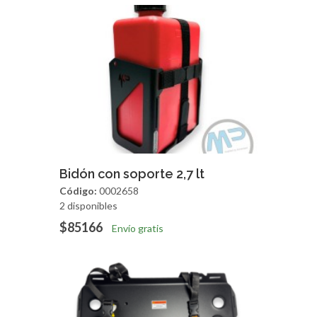
Agregar
Vista Rapida
Bidón con soporte 2,7 lt
Código:
0002658
2 disponibles
$85166
Envío gratis