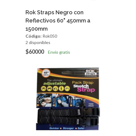
Agregar
Vista Rapida
Rok Straps Negro con
Reflectivos 60" 450mm a
1500mm
Código:
Rok050
2 disponibles
$60000
Envío gratis