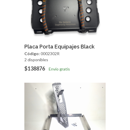
Agregar
Vista Rapida
Placa Porta Equipajes Black
Código:
0002302R
2 disponibles
$138876
Envío gratis