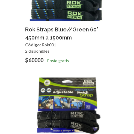
Agregar
Vista Rapida
Rok Straps Blue//Green 60"
450mm a 1500mm
Código:
Rok001
2 disponibles
$60000
Envío gratis