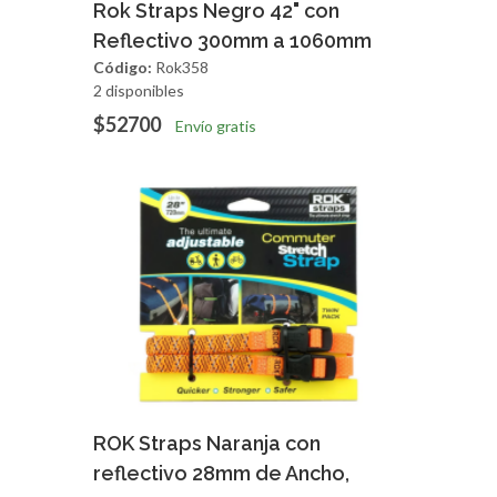
Agregar
Vista Rapida
Rok Straps Negro 42" con
Reflectivo 300mm a 1060mm
Código:
Rok358
2 disponibles
$52700
Envío gratis
Agregar
Vista Rapida
ROK Straps Naranja con
reflectivo 28mm de Ancho,