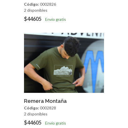
Código:
0002826
2 disponibles
$44605
Envío gratis
Agregar
Vista Rapida
Remera Montaña
Código:
0002828
2 disponibles
$44605
Envío gratis