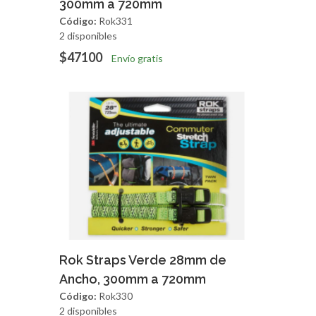
300mm a 720mm
Código:
Rok331
2 disponibles
$47100
Envío gratis
Agregar
Vista Rapida
Rok Straps Verde 28mm de
Ancho, 300mm a 720mm
Código:
Rok330
2 disponibles