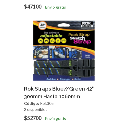
$47100
Envío gratis
Agregar
Vista Rapida
Rok Straps Blue//Green 42"
300mm Hasta 1060mm
Código:
Rok305
2 disponibles
$52700
Envío gratis