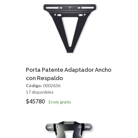
Agregar
Vista Rapida
Porta Patente Adaptador Ancho
con Respaldo
Código:
0002636
17 disponibles
$45780
Envío gratis