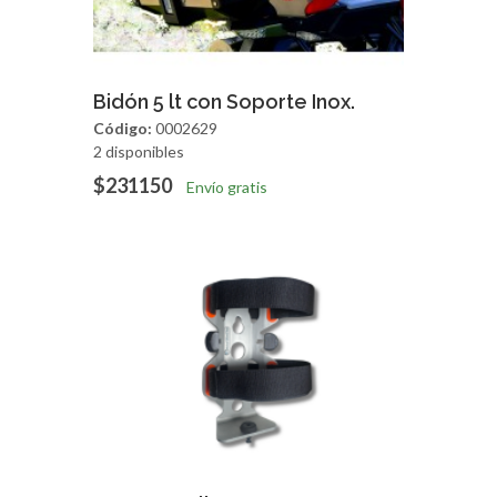
Agregar
Vista Rapida
Bidón 5 lt con Soporte Inox.
Código:
0002629
2 disponibles
$231150
Envío gratis