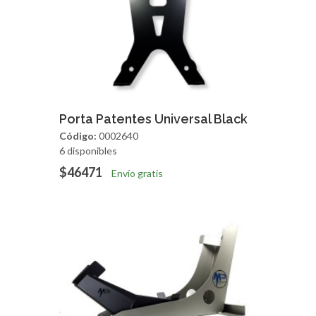
Agregar
Vista Rapida
Porta Patentes Universal Black
Código:
0002640
6 disponibles
$46471
Envío gratis