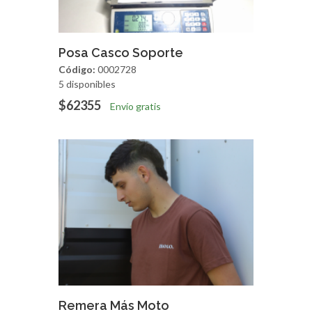
Agregar
Vista Rapida
Posa Casco Soporte
Código:
0002728
5 disponibles
$62355
Envío gratis
Agregar
Vista Rapida
Remera Más Moto