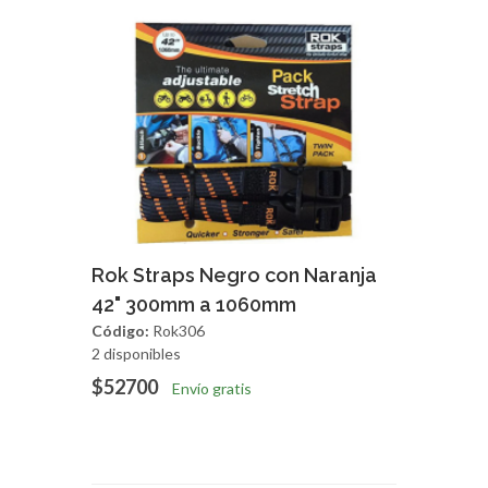
Agregar
Vista Rapida
Rok Straps Negro con Naranja
42" 300mm a 1060mm
Código:
Rok306
2 disponibles
$52700
Envío gratis