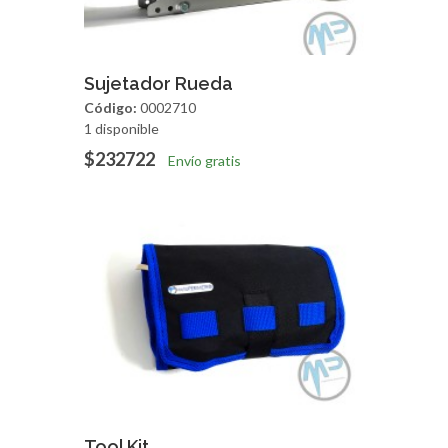
Agregar
Vista Rapida
Sujetador Rueda
Código:
0002710
1 disponible
$232722
Envío gratis
Agregar
Vista Rapida
Tool Kit