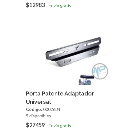
$12983
Envío gratis
Agregar
Vista Rapida
Porta Patente Adaptador
Universal
Código:
0002634
5 disponibles
$27459
Envío gratis