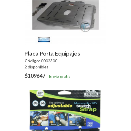
Agregar
Vista Rapida
Placa Porta Equipajes
Código:
0002300
2 disponibles
$109647
Envío gratis