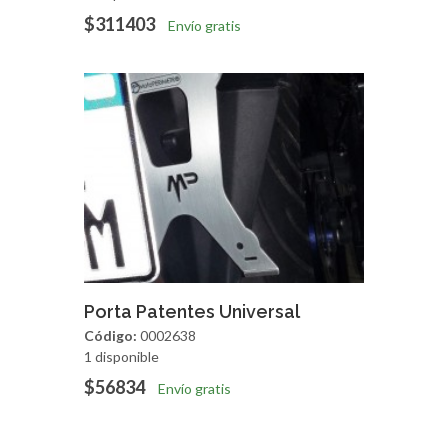
$311403
Envío gratis
Agregar
Vista Rapida
Porta Patentes Universal
Código:
0002638
1 disponible
$56834
Envío gratis