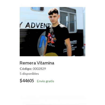
Agregar
Vista Rapida
Remera Vitamina
Código:
0002829
5 disponibles
$44605
Envío gratis