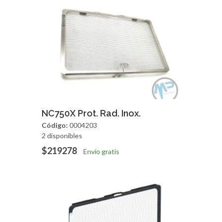
Agregar
Vista Rapida
NC750X Prot. Rad. Inox.
Código:
0004203
2 disponibles
$219278
Envío gratis