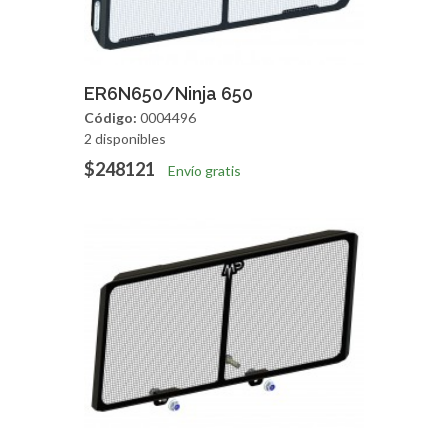
Agregar
Vista Rapida
ER6N650/Ninja 650
Código:
0004496
2 disponibles
$248121
Envío gratis