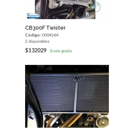
Agregar
Vista Rapida
CB300F Twister
Código:
0004264
2 disponibles
$132029
Envío gratis