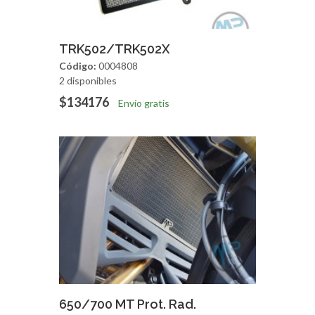
Agregar
Vista Rapida
TRK502/TRK502X
Código:
0004808
2 disponibles
$134176
Envío gratis
Agregar
Vista Rapida
650/700 MT Prot. Rad.