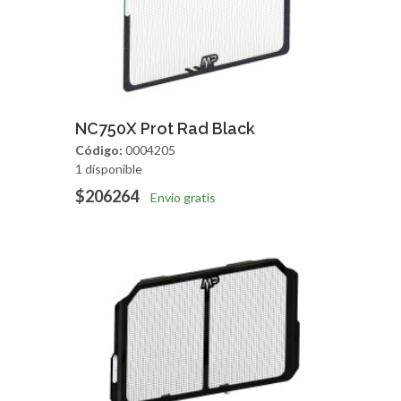
Agregar
Vista Rapida
NC750X Prot Rad Black
Código:
0004205
1 disponible
$206264
Envío gratis