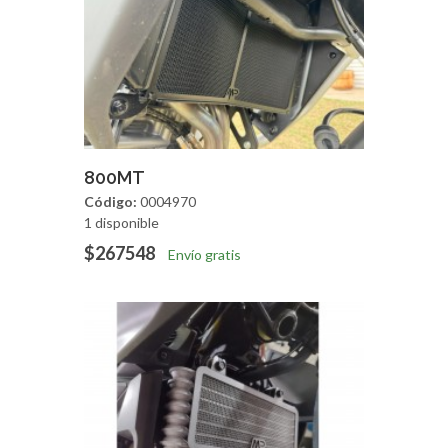
Agregar
Vista Rapida
800MT
Código:
0004970
1 disponible
$267548
Envío gratis