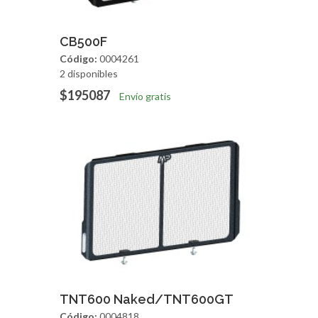
Agregar
Vista Rapida
CB500F
Código:
0004261
2 disponibles
$195087
Envío gratis
Agregar
Vista Rapida
TNT600 Naked/TNT600GT
Código:
0004818