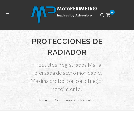
0
PROTECCIONES DE
RADIADOR
Productos Registrados Malla
reforzada de acero inoxidable.
Máxima protección con el mejor
rendimiento.
Inicio
Protecciones de Radiador