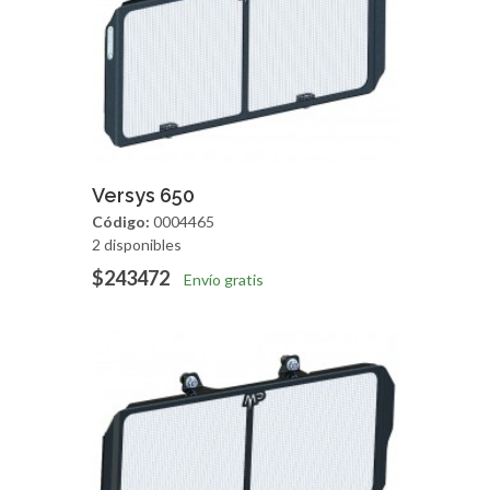
Agregar
Vista Rapida
Versys 650
Código:
0004465
2 disponibles
$243472
Envío gratis