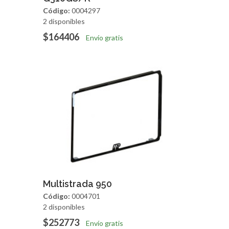
Código:
0004297
2 disponibles
$164406
Envío gratis
Agregar
Vista Rapida
Multistrada 950
Código:
0004701
2 disponibles
$252773
Envío gratis