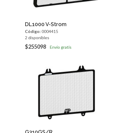
Agregar
Vista Rapida
DL1000 V-Strom
Código:
0004415
2 disponibles
$255098
Envío gratis
Agregar
Vista Rapida
G310GS/R