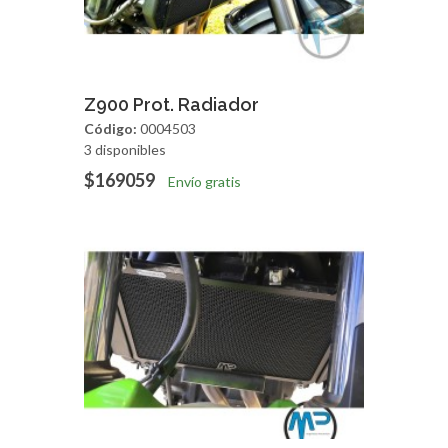
Agregar
Vista Rapida
Z900 Prot. Radiador
Código:
0004503
3 disponibles
$169059
Envío gratis