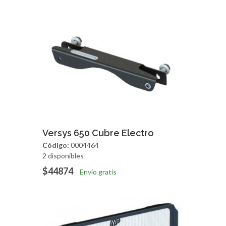
Agregar
Vista Rapida
Versys 650 Cubre Electro
Código:
0004464
2 disponibles
$44874
Envío gratis