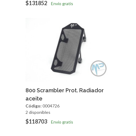
$131852
Envío gratis
Agregar
Vista Rapida
800 Scrambler Prot. Radiador
aceite
Código:
0004726
2 disponibles
$118703
Envío gratis