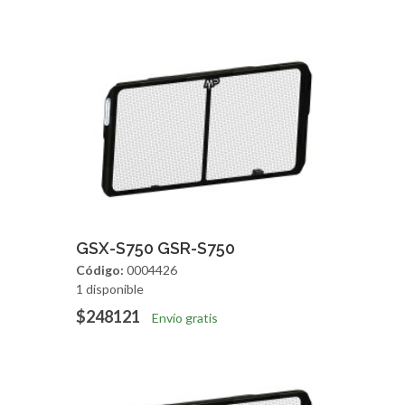
Agregar
Vista Rapida
GSX-S750 GSR-S750
Código:
0004426
1 disponible
$248121
Envío gratis