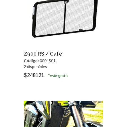
Agregar
Vista Rapida
Z900 RS / Café
Código:
0004501
2 disponibles
$248121
Envío gratis