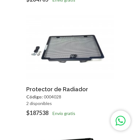
Agregar
Vista Rapida
Protector de Radiador
Código:
0004028
2 disponibles
$187538
Envío gratis