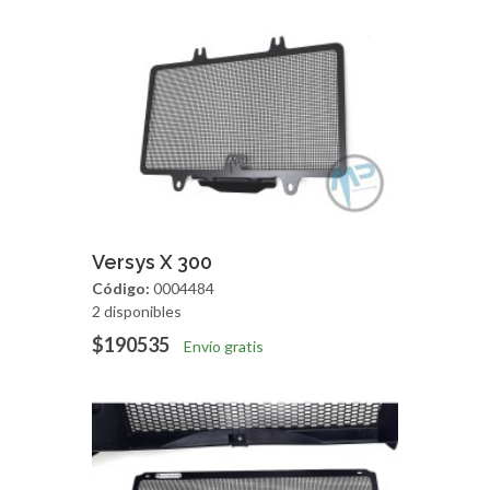
Agregar
Vista Rapida
Versys X 300
Código:
0004484
2 disponibles
$190535
Envío gratis