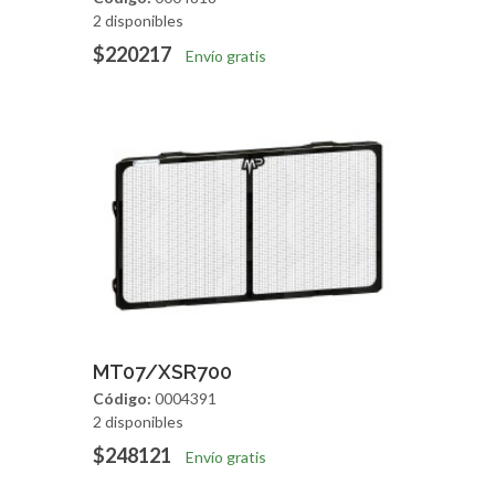
2 disponibles
$220217
Envío gratis
Agregar
Vista Rapida
MT07/XSR700
Código:
0004391
2 disponibles
$248121
Envío gratis