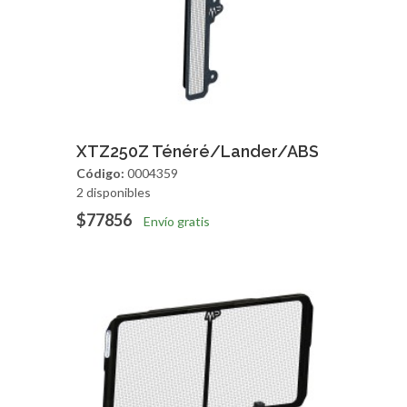
Agregar
Vista Rapida
XTZ250Z Ténéré/Lander/ABS
Código:
0004359
2 disponibles
$77856
Envío gratis