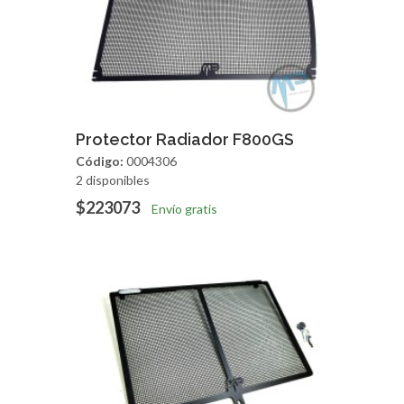
Agregar
Vista Rapida
Protector Radiador F800GS
Código:
0004306
2 disponibles
$223073
Envío gratis