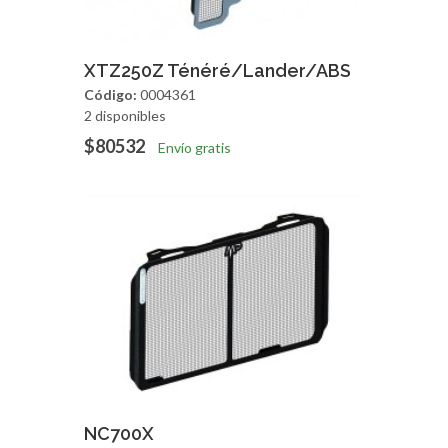
Agregar
Vista Rapida
XTZ250Z Ténéré/Lander/ABS
Código:
0004361
2 disponibles
$80532
Envío gratis
Agregar
Vista Rapida
NC700X