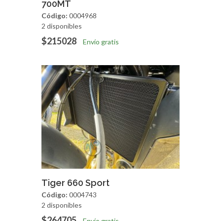
Agregar
Vista Rapida
700MT
Código:
0004968
2 disponibles
$215028
Envío gratis
Agregar
Vista Rapida
Tiger 660 Sport
Código:
0004743
2 disponibles
$264705
Envío gratis