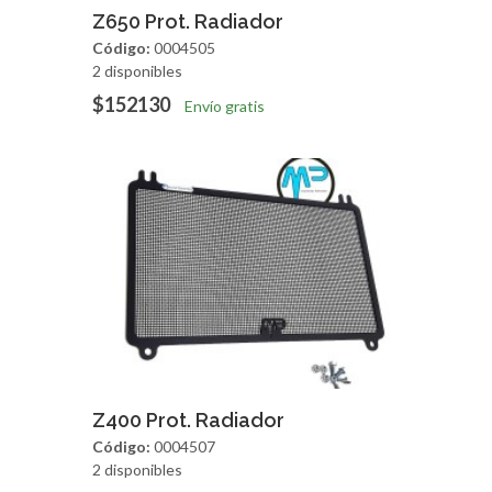
Agregar
Vista Rapida
Z650 Prot. Radiador
Código:
0004505
2 disponibles
$152130
Envío gratis
Agregar
Vista Rapida
Z400 Prot. Radiador
Código:
0004507
2 disponibles