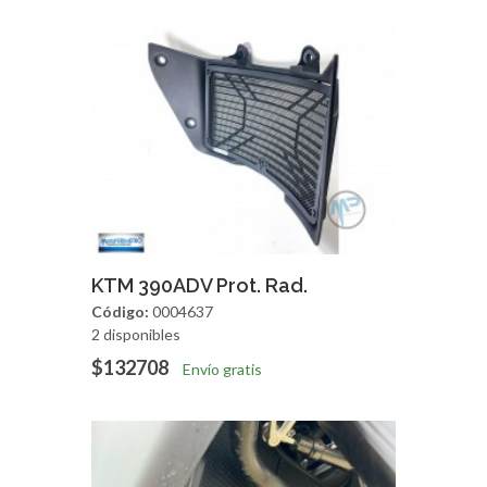
Agregar
Vista Rapida
KTM 390ADV Prot. Rad.
Código:
0004637
2 disponibles
$132708
Envío gratis