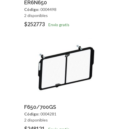
Agregar
Vista Rapida
ER6N650
Código:
0004498
2 disponibles
$252773
Envío gratis
Agregar
Vista Rapida
F650/700GS
Código:
0004281
2 disponibles
$248121