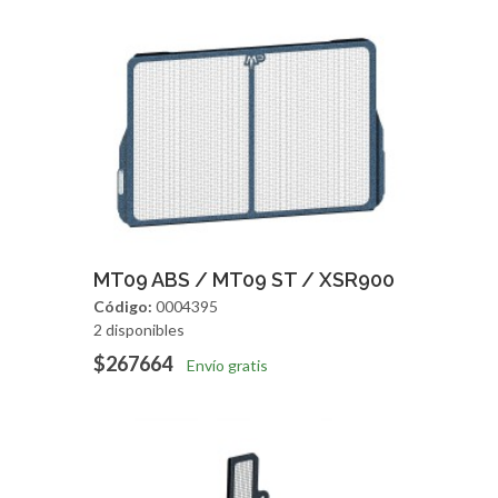
Agregar
Vista Rapida
MT09 ABS / MT09 ST / XSR900
Código:
0004395
2 disponibles
$267664
Envío gratis