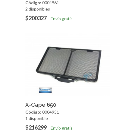
Código:
0004961
2 disponibles
$200327
Envío gratis
Agregar
Vista Rapida
X-Cape 650
Código:
0004951
1 disponible
$216299
Envío gratis