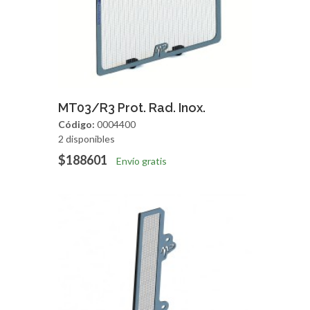
Agregar
Vista Rapida
MT03/R3 Prot. Rad. Inox.
Código:
0004400
2 disponibles
$188601
Envío gratis