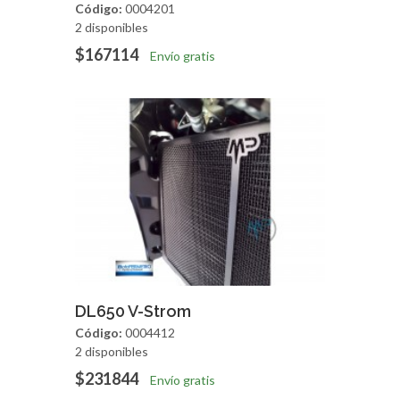
Código:
0004201
2 disponibles
$167114
Envío gratis
Agregar
Vista Rapida
DL650 V-Strom
Código:
0004412
2 disponibles
$231844
Envío gratis