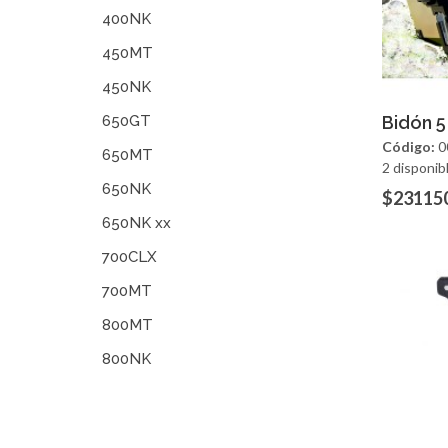
400NK
450MT
450NK
Ag
650GT
Bidón 5
Código:
0
650MT
2 disponib
650NK
$23115
650NK xx
700CLX
700MT
800MT
800NK