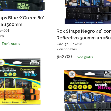
regar
Vista Rapida
aps Blue//Green 60"
 a 1500mm
Agregar
Vista R
ok001
Rok Straps Negro 42" co
les
Reflectivo 300mm a 10
Envío gratis
Código:
Rok358
2 disponibles
$52700
Envío gratis