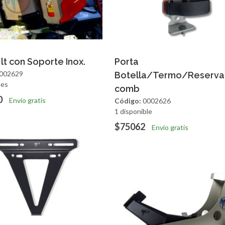
regar
Vista Rapida
Agregar
Vista R
 lt con Soporte Inox.
Porta
002629
Botella/Termo/Reserva
les
comb
0
Envío gratis
Código:
0002626
1 disponible
$75062
Envío gratis