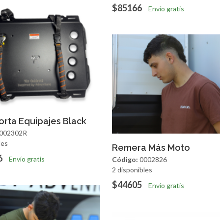
$85166
Envío gratis
regar
Vista Rapida
orta Equipajes Black
002302R
les
Agregar
Vista R
Remera Más Moto
6
Envío gratis
Código:
0002826
2 disponibles
$44605
Envío gratis