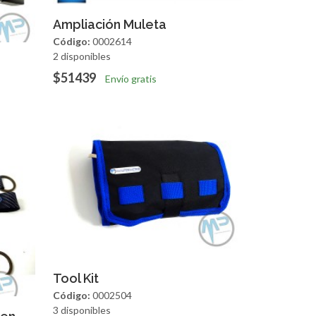
Agregar
Vista Rapida
Ampliación Muleta
Código:
0002614
2 disponibles
apida
$51439
Envío gratis
Agregar
Vista Rapida
Tool Kit
Código:
0002504
3 disponibles
apida