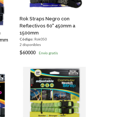
Agregar
Vista Rapida
Rok Straps Negro con
Reflectivos 60" 450mm a
apida
n
1500mm
Código:
Rok050
60mm
2 disponibles
$60000
Envío gratis