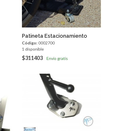
apida
Agregar
Vista Rapida
Patineta Estacionamiento
Código:
0002700
1 disponible
$311403
Envío gratis