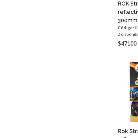
Ag
ROK Str
reflect
300mm
Código:
R
2 disponib
$47100
Ag
Rok Str