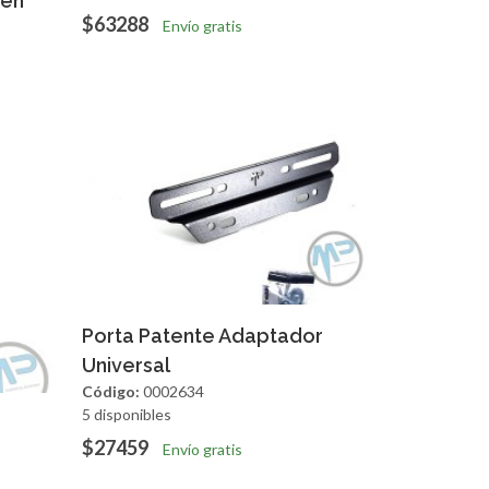
 en
$63288
Envío gratis
Agregar
Vista Rapida
Porta Patente Adaptador
Universal
Código:
0002634
5 disponibles
apida
$27459
Envío gratis