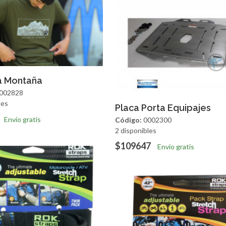
regar
Vista Rapida
 Montaña
002828
les
Agregar
Vista R
Placa Porta Equipajes
Envío gratis
Código:
0002300
2 disponibles
$109647
Envío gratis