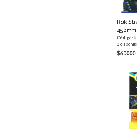
Ag
Rok Str
450mm
Código:
R
2 disponib
$60000