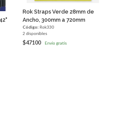
Agregar
Vista Rapida
Rok Straps Verde 28mm de
apida
42"
Ancho, 300mm a 720mm
Código:
Rok330
2 disponibles
$47100
Envío gratis