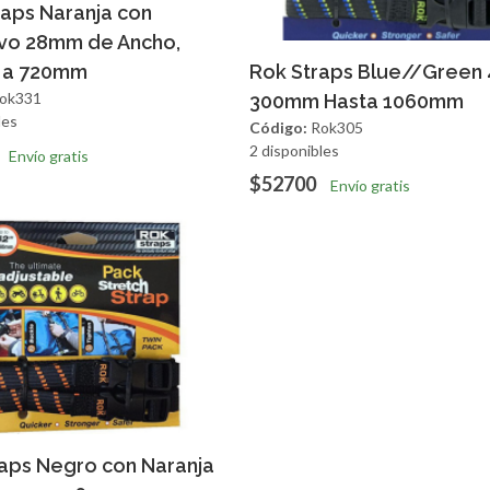
regar
Vista Rapida
aps Naranja con
ivo 28mm de Ancho,
Agregar
Vista R
 a 720mm
Rok Straps Blue//Green 
ok331
300mm Hasta 1060mm
les
Código:
Rok305
2 disponibles
Envío gratis
$52700
Envío gratis
regar
Vista Rapida
aps Negro con Naranja