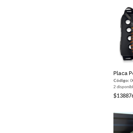
Ag
Placa P
Código:
0
2 disponib
$13887