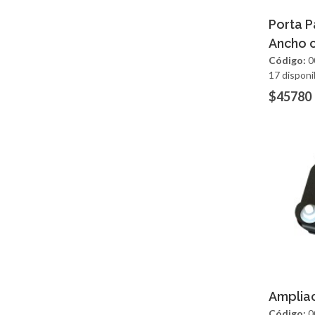
Ag
Porta 
Ancho 
Código:
0
17 disponi
$45780
Ag
Ampliac
Código:
0