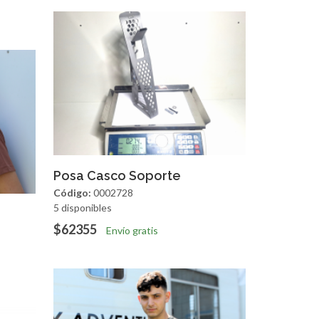
Agregar
Vista Rapida
Posa Casco Soporte
Código:
0002728
5 disponibles
apida
$62355
Envío gratis