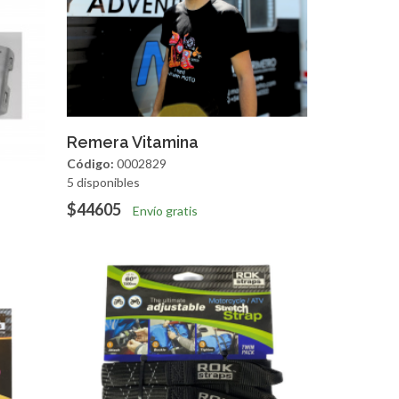
Agregar
Vista Rapida
Remera Vitamina
Código:
0002829
5 disponibles
apida
$44605
Envío gratis