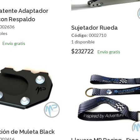
regar
Vista Rapida
Patente Adaptador
con Respaldo
Agregar
Vista R
002636
Sujetador Rueda
bles
Código:
0002710
1 disponible
Envío gratis
$232722
Envío gratis
regar
Vista Rapida
ión de Muleta Black
Agregar
Vista R
002616