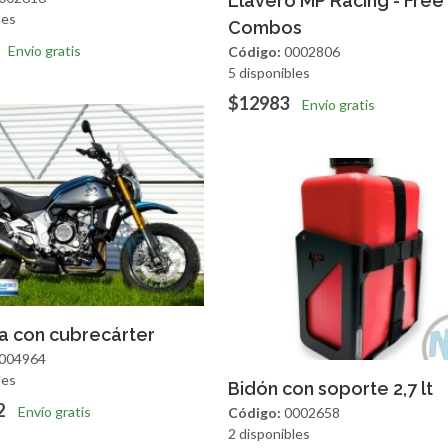
Llavero MP Racing - Free
les
Combos
Envío gratis
Código:
0002806
5 disponibles
$12983
Envío gratis
regar
Vista Rapida
a con cubrecárter
004964
les
Agregar
Vista R
Bidón con soporte 2,7 lt
2
Envío gratis
Código:
0002658
2 disponibles