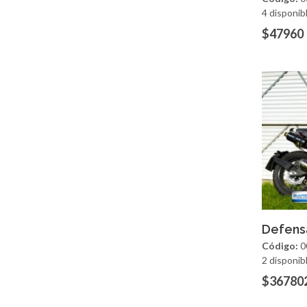
4 disponib
$47960
Ag
Defens
Código:
0
2 disponib
$36780