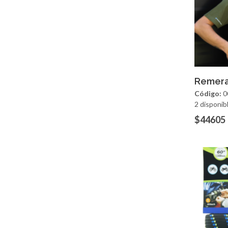
Ag
Remera
Código:
0
2 disponib
$44605