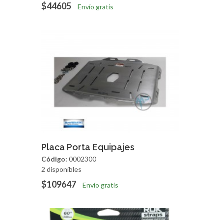
$44605
Envío gratis
Agregar
Vista Rapida
Placa Porta Equipajes
Código:
0002300
2 disponibles
$109647
Envío gratis