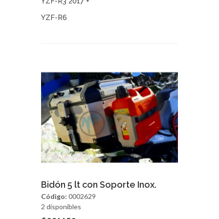
YZF-R3 2017 +
YZF-R6
Agregar
Vista Rapida
Bidón 5 lt con Soporte Inox.
Código:
0002629
2 disponibles