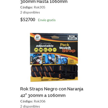
300mm Hasta 1060mm
Código:
Rok305
2 disponibles
$52700
Envío gratis
Agregar
Vista Rapida
Rok Straps Negro con Naranja
42" 300mm a 1060mm
Código:
Rok306
2 disponibles