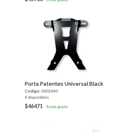
Agregar
Vista Rapida
Porta Patentes Universal Black
Código:
0002640
6 disponibles
$46471
Envío gratis