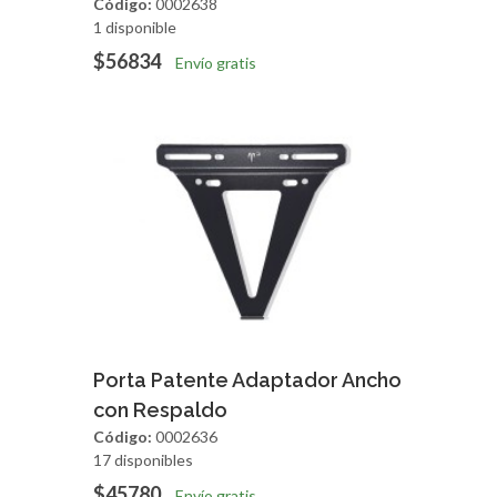
Código:
0002638
1 disponible
$56834
Envío gratis
Agregar
Vista Rapida
Porta Patente Adaptador Ancho
con Respaldo
Código:
0002636
17 disponibles
$45780
Envío gratis