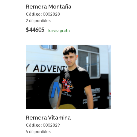
Agregar
Vista Rapida
Remera Montaña
Código:
0002828
2 disponibles
$44605
Envío gratis
Agregar
Vista Rapida
Remera Vitamina
Código:
0002829
5 disponibles