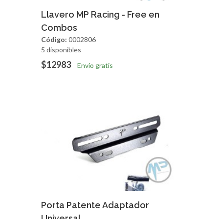
Agregar
Vista Rapida
Llavero MP Racing - Free en
Combos
Código:
0002806
5 disponibles
$12983
Envío gratis
Agregar
Vista Rapida
Porta Patente Adaptador
Universal