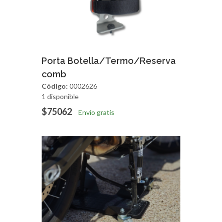
Agregar
Vista Rapida
Porta Botella/Termo/Reserva
comb
Código:
0002626
1 disponible
$75062
Envío gratis