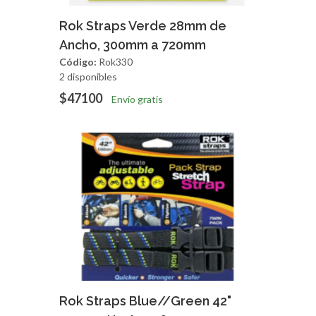
Agregar
Vista Rapida
Rok Straps Verde 28mm de
Ancho, 300mm a 720mm
Código:
Rok330
2 disponibles
$47100
Envío gratis
Agregar
Vista Rapida
Rok Straps Blue//Green 42"