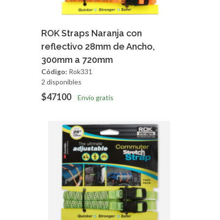
Agregar
Vista Rapida
ROK Straps Naranja con
reflectivo 28mm de Ancho,
300mm a 720mm
Código:
Rok331
2 disponibles
$47100
Envío gratis