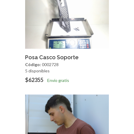
Agregar
Vista Rapida
Posa Casco Soporte
Código:
0002728
5 disponibles
$62355
Envío gratis