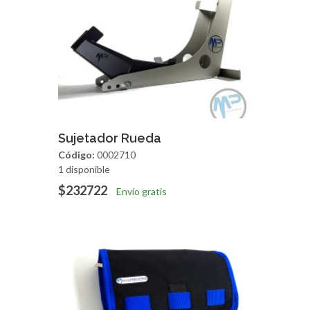
Agregar
Vista Rapida
Sujetador Rueda
Código:
0002710
1 disponible
$232722
Envío gratis