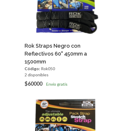
Agregar
Vista Rapida
Rok Straps Negro con
Reflectivos 60" 450mm a
1500mm
Código:
Rok050
2 disponibles
$60000
Envío gratis