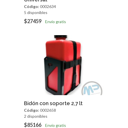
Código:
0002634
5 disponibles
$27459
Envío gratis
Agregar
Vista Rapida
Bidón con soporte 2,7 lt
Código:
0002658
2 disponibles
$85166
Envío gratis