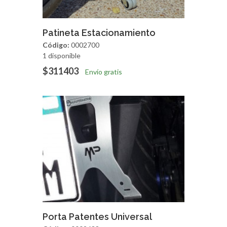
Agregar
Vista Rapida
Patineta Estacionamiento
Código:
0002700
1 disponible
$311403
Envío gratis
Agregar
Vista Rapida
Porta Patentes Universal