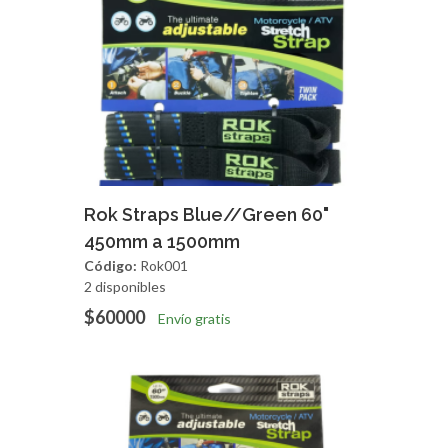
Agregar
Vista Rapida
Rok Straps Blue//Green 60"
450mm a 1500mm
Código:
Rok001
2 disponibles
$60000
Envío gratis