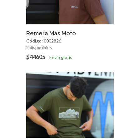
Agregar
Vista Rapida
Remera Más Moto
Código:
0002826
2 disponibles
$44605
Envío gratis