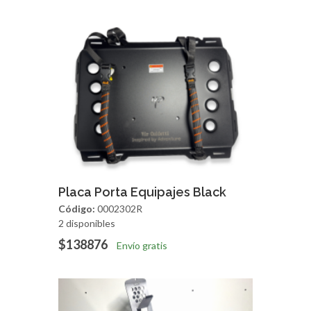
Agregar
Vista Rapida
Placa Porta Equipajes Black
Código:
0002302R
2 disponibles
$138876
Envío gratis