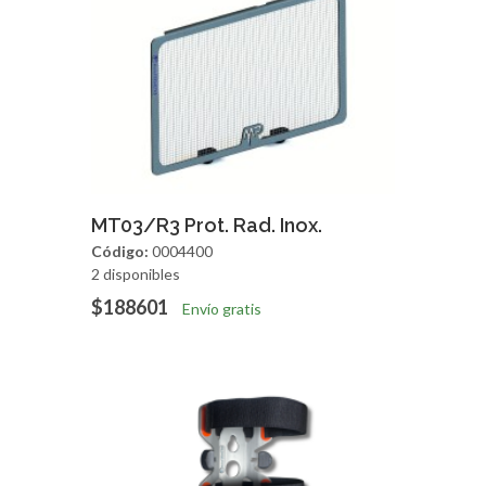
Agregar
Vista Rapida
MT03/R3 Prot. Rad. Inox.
Código:
0004400
2 disponibles
$188601
Envío gratis