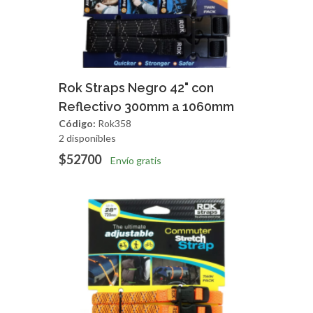
Agregar
Vista Rapida
Rok Straps Negro 42" con
Reflectivo 300mm a 1060mm
Código:
Rok358
2 disponibles
$52700
Envío gratis