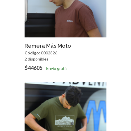
Agregar
Vista Rapida
Remera Más Moto
Código:
0002826
2 disponibles
$44605
Envío gratis