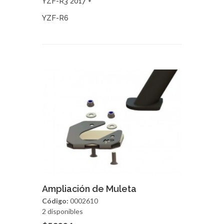
YZF-R3 2017 +
YZF-R6
Agregar
Vista Rapida
Ampliación de Muleta
Código:
0002610
2 disponibles