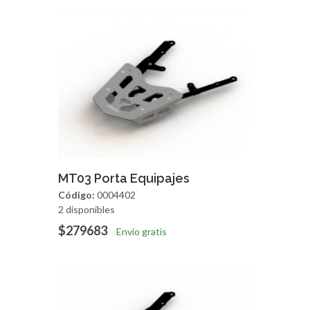
Agregar
Vista Rapida
MT03 Porta Equipajes
Código:
0004402
2 disponibles
$279683
Envío gratis