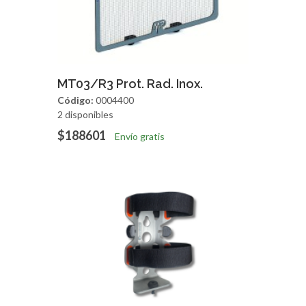
Agregar
Vista Rapida
MT03/R3 Prot. Rad. Inox.
Código:
0004400
2 disponibles
$188601
Envío gratis