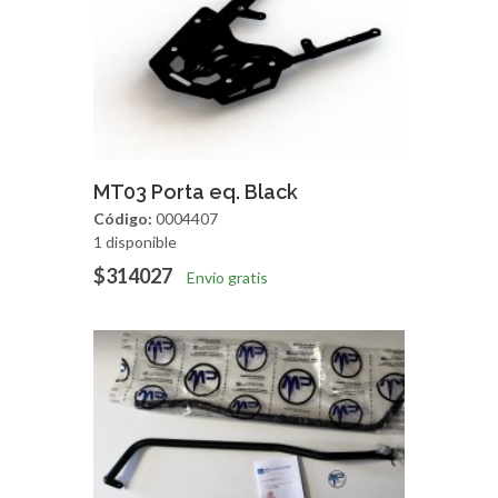
Agregar
Vista Rapida
MT03 Porta eq. Black
Código:
0004407
1 disponible
$314027
Envío gratis