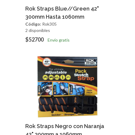
Agregar
Vista Rapida
Rok Straps Blue//Green 42"
300mm Hasta 1060mm
Código:
Rok305
2 disponibles
$52700
Envío gratis
Agregar
Vista Rapida
Rok Straps Negro con Naranja
42" 300mm a 1060mm