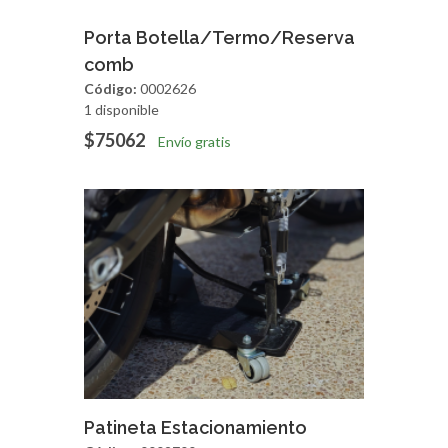
Agregar
Vista Rapida
Porta Botella/Termo/Reserva
comb
Código:
0002626
1 disponible
$75062
Envío gratis
Agregar
Vista Rapida
Patineta Estacionamiento