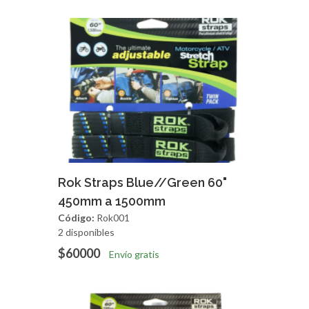
Agregar
Vista Rapida
Rok Straps Blue//Green 60"
450mm a 1500mm
Código:
Rok001
2 disponibles
$60000
Envío gratis