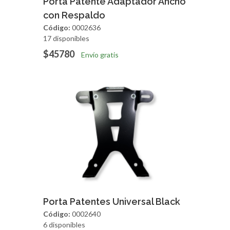
Porta Patente Adaptador Ancho
con Respaldo
Código:
0002636
17 disponibles
$45780
Envío gratis
Agregar
Vista Rapida
Porta Patentes Universal Black
Código:
0002640
6 disponibles