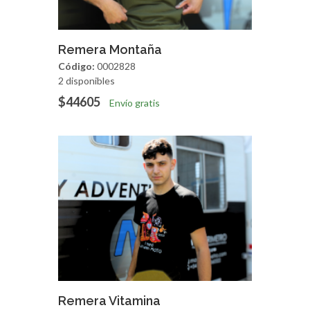
Agregar
Vista Rapida
Remera Montaña
Código:
0002828
2 disponibles
$44605
Envío gratis
Agregar
Vista Rapida
Remera Vitamina