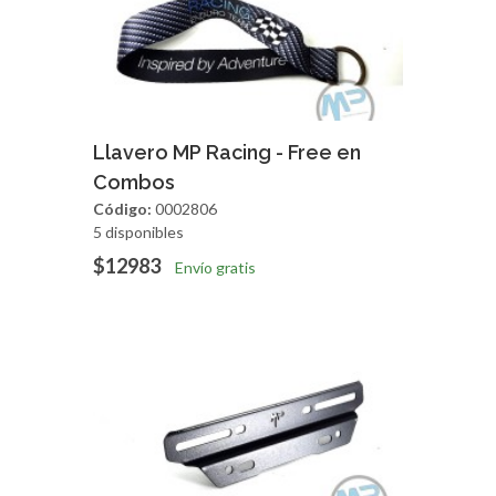
Agregar
Vista Rapida
Llavero MP Racing - Free en
Combos
Código:
0002806
5 disponibles
$12983
Envío gratis