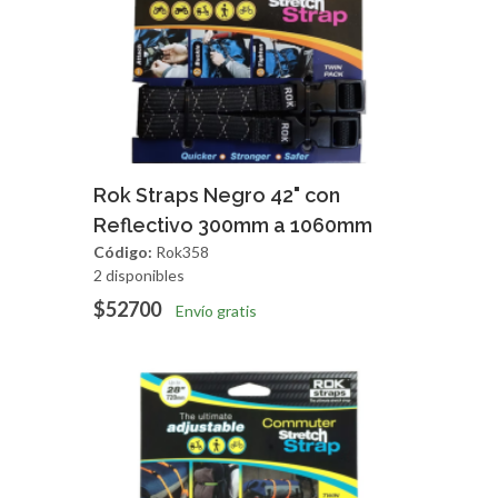
Agregar
Vista Rapida
Rok Straps Negro 42" con
Reflectivo 300mm a 1060mm
Código:
Rok358
2 disponibles
$52700
Envío gratis