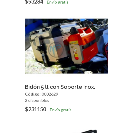
$53284
Envío gratis
Agregar
Vista Rapida
Bidón 5 lt con Soporte Inox.
Código:
0002629
2 disponibles
$231150
Envío gratis