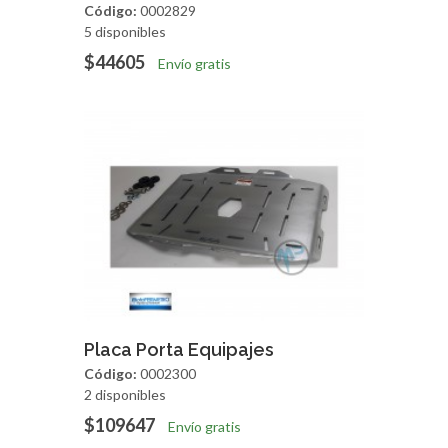
Código:
0002829
5 disponibles
$44605
Envío gratis
Agregar
Vista Rapida
Placa Porta Equipajes
Código:
0002300
2 disponibles
$109647
Envío gratis