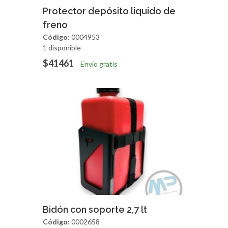
Agregar
Vista Rapida
Protector depósito liquido de
freno
Código:
0004953
1 disponible
$41461
Envío gratis
Agregar
Vista Rapida
Bidón con soporte 2,7 lt
Código:
0002658