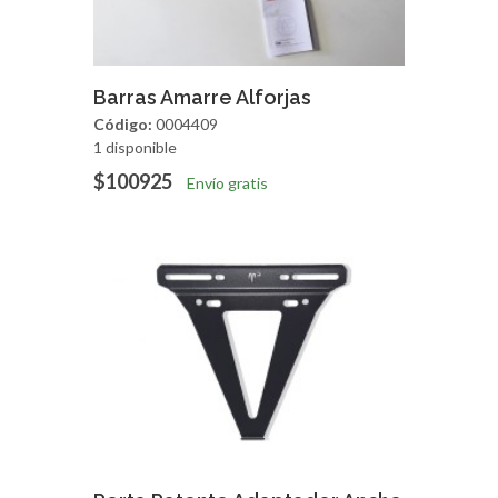
Agregar
Vista Rapida
Barras Amarre Alforjas
Código:
0004409
1 disponible
$100925
Envío gratis
Agregar
Vista Rapida