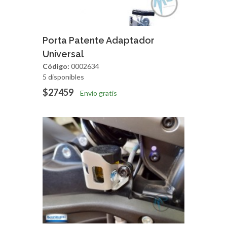
Agregar
Vista Rapida
Porta Patente Adaptador
Universal
Código:
0002634
5 disponibles
$27459
Envío gratis