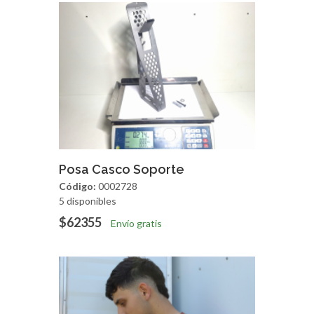
Agregar
Vista Rapida
Posa Casco Soporte
Código:
0002728
5 disponibles
$62355
Envío gratis