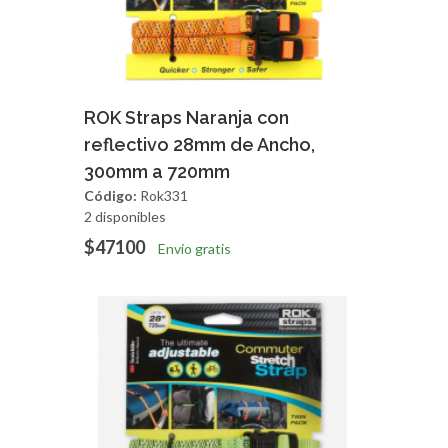
Agregar
Vista Rapida
ROK Straps Naranja con
reflectivo 28mm de Ancho,
300mm a 720mm
Código:
Rok331
2 disponibles
$47100
Envío gratis