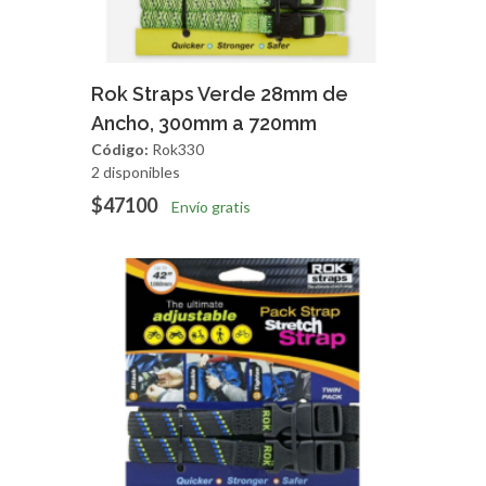
Agregar
Vista Rapida
Rok Straps Verde 28mm de
Ancho, 300mm a 720mm
Código:
Rok330
2 disponibles
$47100
Envío gratis