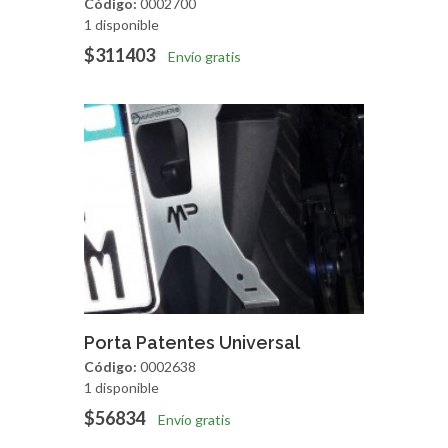
Código:
0002700
1 disponible
$311403
Envío gratis
Agregar
Vista Rapida
Porta Patentes Universal
Código:
0002638
1 disponible
$56834
Envío gratis