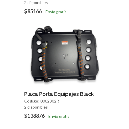
2 disponibles
$85166
Envío gratis
Agregar
Vista Rapida
Placa Porta Equipajes Black
Código:
0002302R
2 disponibles
$138876
Envío gratis