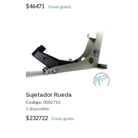
$46471
Envío gratis
Agregar
Vista Rapida
Sujetador Rueda
Código:
0002710
1 disponible
$232722
Envío gratis