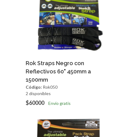
Agregar
Vista Rapida
Rok Straps Negro con
Reflectivos 60" 450mm a
1500mm
Código:
Rok050
2 disponibles
$60000
Envío gratis