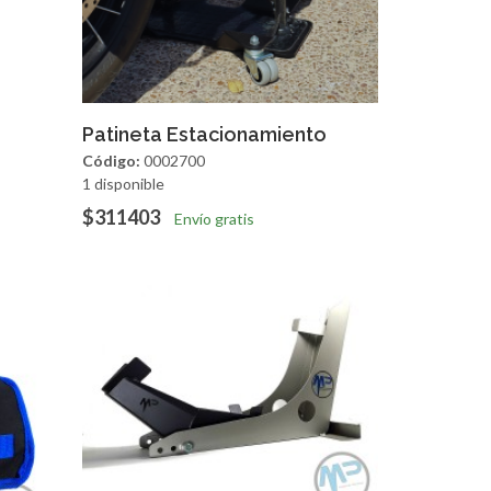
apida
Agregar
Vista Rapida
Patineta Estacionamiento
Código:
0002700
1 disponible
$311403
Envío gratis