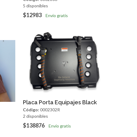
5 disponibles
$12983
Envío gratis
Agregar
Vista Rapida
Placa Porta Equipajes Black
apida
Código:
0002302R
2 disponibles
$138876
Envío gratis