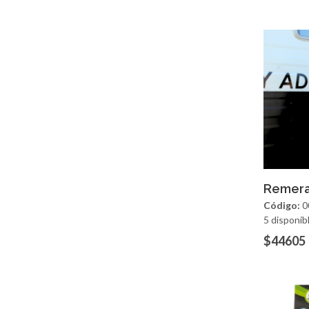
Ag
Remera
Código:
0
5 disponib
$44605