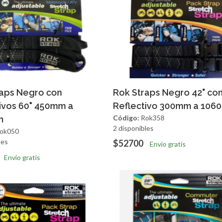
regar
Vista Rapida
Agregar
Vista R
raps Negro con
Rok Straps Negro 42" co
ivos 60" 450mm a
Reflectivo 300mm a 10
Código:
Rok358
m
2 disponibles
ok050
les
$52700
Envío gratis
Envío gratis