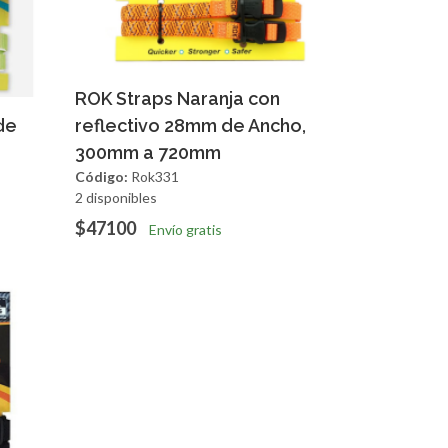
Agregar
Vista Rapida
ROK Straps Naranja con
apida
de
reflectivo 28mm de Ancho,
300mm a 720mm
Código:
Rok331
2 disponibles
$47100
Envío gratis