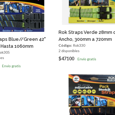
Agregar
Vista R
Rok Straps Verde 28mm 
regar
Vista Rapida
aps Blue//Green 42"
Ancho, 300mm a 720mm
Código:
Rok330
Hasta 1060mm
2 disponibles
ok305
les
$47100
Envío gratis
Envío gratis