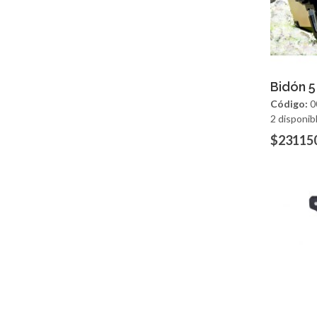
Ag
Bidón 5
Código:
0
2 disponib
$23115