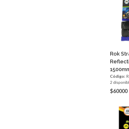
Ag
Rok St
Reflect
1500m
Código:
R
2 disponib
$60000