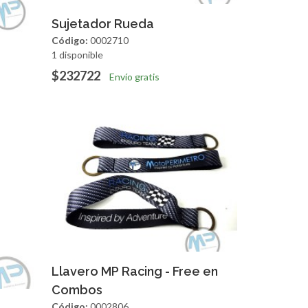
Agregar
Vista Rapida
Sujetador Rueda
Código:
0002710
1 disponible
apida
$232722
Envío gratis
Agregar
Vista Rapida
Llavero MP Racing - Free en
Combos
apida
Código:
0002806