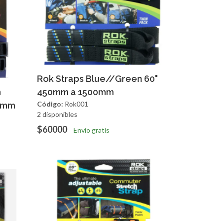
Agregar
Vista Rapida
Rok Straps Blue//Green 60"
apida
n
450mm a 1500mm
Código:
Rok001
60mm
2 disponibles
$60000
Envío gratis