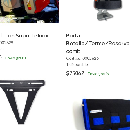
regar
Vista Rapida
Agregar
Vista R
 lt con Soporte Inox.
Porta
002629
Botella/Termo/Reserva
les
comb
0
Envío gratis
Código:
0002626
1 disponible
$75062
Envío gratis