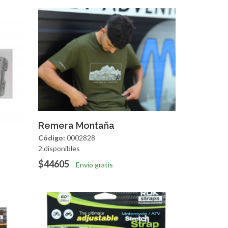
Agregar
Vista Rapida
Remera Montaña
apida
Código:
0002828
2 disponibles
$44605
Envío gratis