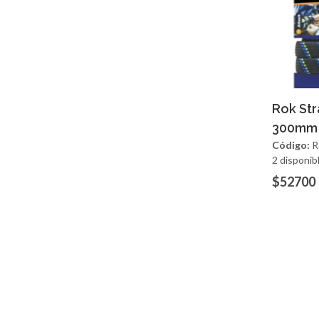
Ag
Rok Str
300mm 
Código:
R
2 disponib
$52700