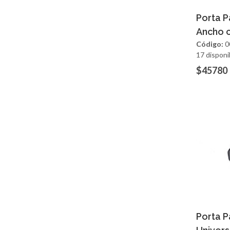
Ag
Porta 
Ancho 
Código:
0
17 disponi
$45780
Ag
Porta 