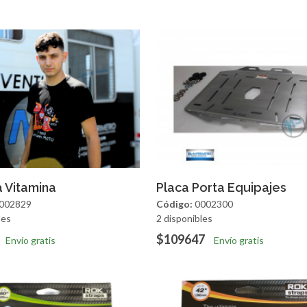
regar
Vista Rapida
Agregar
Vista R
 Vitamina
Placa Porta Equipajes
002829
Código:
0002300
les
2 disponibles
$109647
Envío gratis
Envío gratis