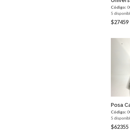
Univers
Código:
0
5 disponib
$27459
Ag
Posa C
Código:
0
5 disponib
$62355