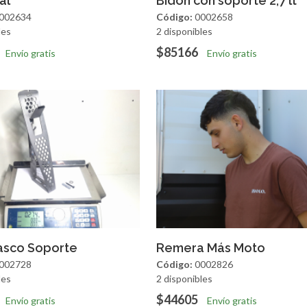
al
Bidón con soporte 2,7 lt
002634
Código:
0002658
les
2 disponibles
$85166
Envío gratis
Envío gratis
regar
Vista Rapida
Agregar
Vista R
asco Soporte
Remera Más Moto
002728
Código:
0002826
les
2 disponibles
$44605
Envío gratis
Envío gratis