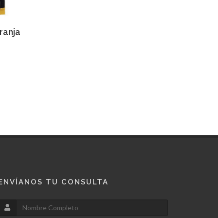
apida
ranja
ENVÍANOS TU CONSULTA