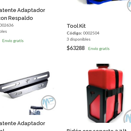
regar
Vista Rapida
Patente Adaptador
con Respaldo
Agregar
Vista R
002636
Tool Kit
bles
Código:
0002504
3 disponibles
Envío gratis
$63288
Envío gratis
regar
Vista Rapida
Patente Adaptador
Agregar
Vista R