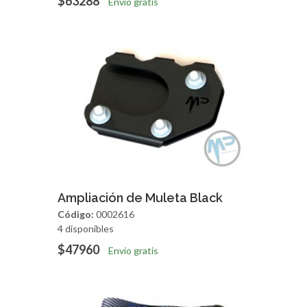
$63288
Envío gratis
Agregar
Vista Rapida
Ampliación de Muleta Black
Código:
0002616
4 disponibles
$47960
Envío gratis