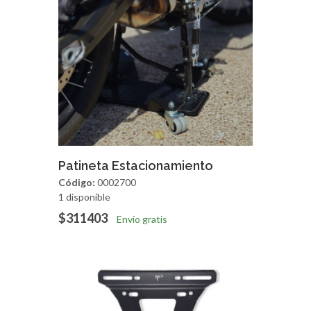
Agregar
Vista Rapida
Patineta Estacionamiento
Código:
0002700
1 disponible
$311403
Envío gratis