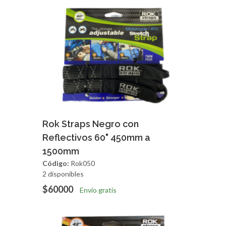
Agregar
Vista Rapida
Rok Straps Negro con
Reflectivos 60" 450mm a
1500mm
Código:
Rok050
2 disponibles
$60000
Envío gratis