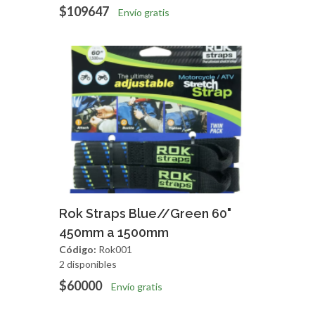
$109647
Envío gratis
Agregar
Vista Rapida
Rok Straps Blue//Green 60"
450mm a 1500mm
Código:
Rok001
2 disponibles
$60000
Envío gratis