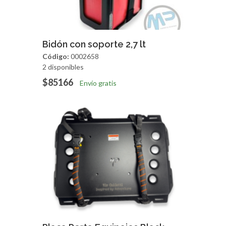
Agregar
Vista Rapida
Bidón con soporte 2,7 lt
Código:
0002658
2 disponibles
$85166
Envío gratis
Agregar
Vista Rapida