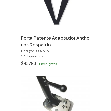
Agregar
Vista Rapida
Porta Patente Adaptador Ancho
con Respaldo
Código:
0002636
17 disponibles
$45780
Envío gratis