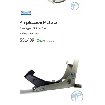
Agregar
Vista Rapida
Ampliación Muleta
Código:
0002614
2 disponibles
$51439
Envío gratis