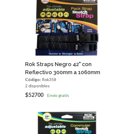
Agregar
Vista Rapida
Rok Straps Negro 42" con
Reflectivo 300mm a 1060mm
Código:
Rok358
2 disponibles
$52700
Envío gratis