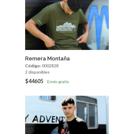
Agregar
Vista Rapida
Remera Montaña
Código:
0002828
2 disponibles
$44605
Envío gratis