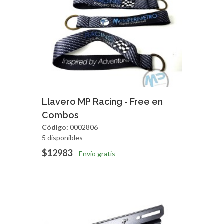
Agregar
Vista Rapida
Llavero MP Racing - Free en
Combos
Código:
0002806
5 disponibles
$12983
Envío gratis