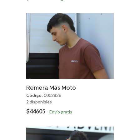
Agregar
Vista Rapida
Remera Más Moto
Código:
0002826
2 disponibles
$44605
Envío gratis