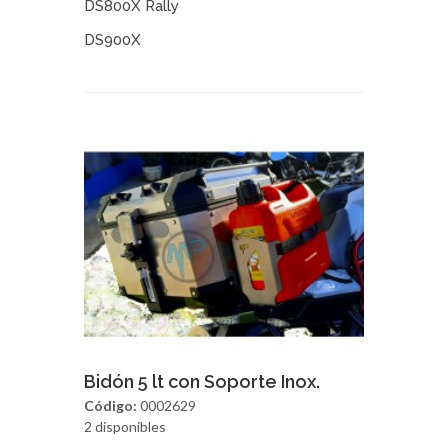
DS800X Rally
DS900X
Agregar
Vista Rapida
Bidón 5 lt con Soporte Inox.
Código:
0002629
2 disponibles