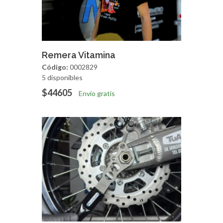
Agregar
Vista Rapida
Remera Vitamina
Código:
0002829
5 disponibles
$44605
Envío gratis