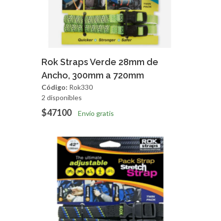
Agregar
Vista Rapida
Rok Straps Verde 28mm de
Ancho, 300mm a 720mm
Código:
Rok330
2 disponibles
$47100
Envío gratis