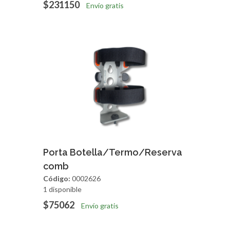
$231150
Envío gratis
Agregar
Vista Rapida
Porta Botella/Termo/Reserva
comb
Código:
0002626
1 disponible
$75062
Envío gratis