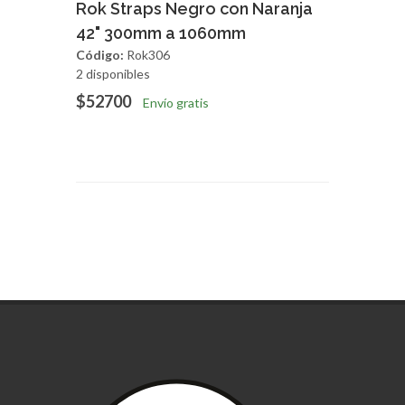
Agregar
Vista Rapida
Rok Straps Negro con Naranja
42" 300mm a 1060mm
Código:
Rok306
2 disponibles
$52700
Envío gratis