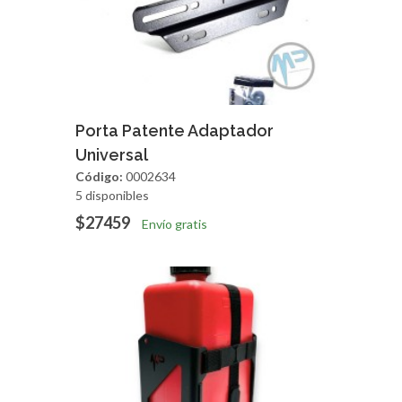
Agregar
Vista Rapida
Porta Patente Adaptador
Universal
Código:
0002634
5 disponibles
$27459
Envío gratis