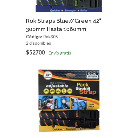
Agregar
Vista Rapida
Rok Straps Blue//Green 42"
300mm Hasta 1060mm
Código:
Rok305
2 disponibles
$52700
Envío gratis