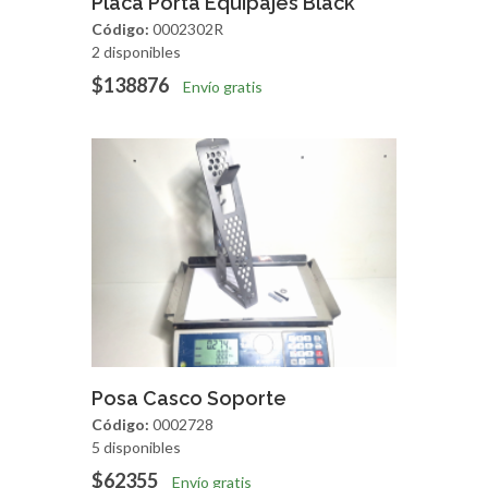
Placa Porta Equipajes Black
Código:
0002302R
2 disponibles
$138876
Envío gratis
Agregar
Vista Rapida
Posa Casco Soporte
Código:
0002728
5 disponibles
$62355
Envío gratis