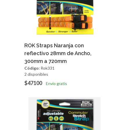
Agregar
Vista Rapida
ROK Straps Naranja con
reflectivo 28mm de Ancho,
300mm a 720mm
Código:
Rok331
2 disponibles
$47100
Envío gratis