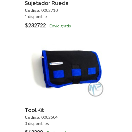
Agregar
Vista Rapida
Sujetador Rueda
Código:
0002710
1 disponible
$232722
Envío gratis
Agregar
Vista Rapida
Tool Kit
Código:
0002504
3 disponibles