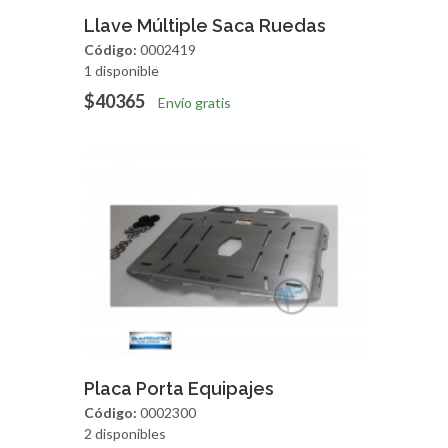
Agregar
Vista Rapida
Llave Múltiple Saca Ruedas
Código:
0002419
1 disponible
$40365
Envío gratis
Agregar
Vista Rapida
Placa Porta Equipajes
Código:
0002300
2 disponibles