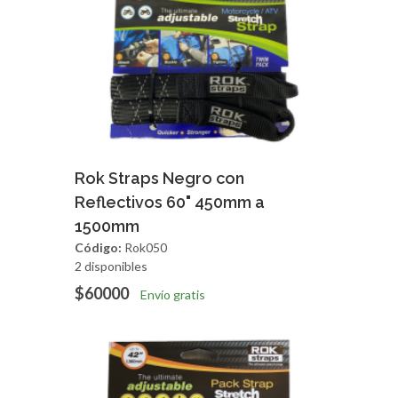
Agregar
Vista Rapida
Rok Straps Negro con
Reflectivos 60" 450mm a
1500mm
Código:
Rok050
2 disponibles
$60000
Envío gratis