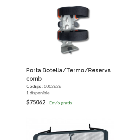
Agregar
Vista Rapida
Porta Botella/Termo/Reserva
comb
Código:
0002626
1 disponible
$75062
Envío gratis