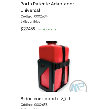
Agregar
Vista Rapida
Porta Patente Adaptador
Universal
Código:
0002634
5 disponibles
$27459
Envío gratis
Agregar
Vista Rapida
Bidón con soporte 2,7 lt
Código:
0002658