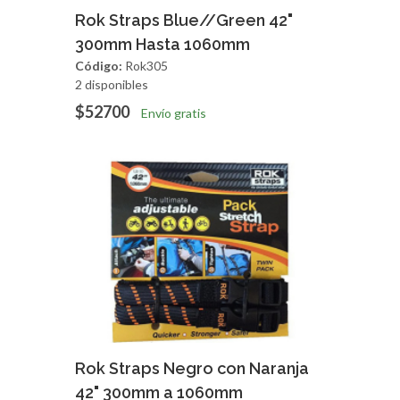
Agregar
Vista Rapida
Rok Straps Blue//Green 42"
300mm Hasta 1060mm
Código:
Rok305
2 disponibles
$52700
Envío gratis
Agregar
Vista Rapida
Rok Straps Negro con Naranja
42" 300mm a 1060mm