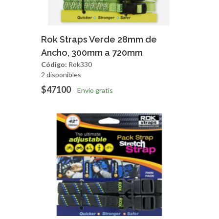
Agregar
Vista Rapida
Rok Straps Verde 28mm de
Ancho, 300mm a 720mm
Código:
Rok330
2 disponibles
$47100
Envío gratis