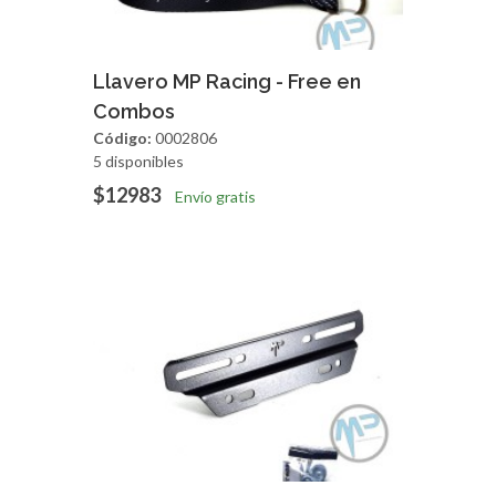
Agregar
Vista Rapida
Llavero MP Racing - Free en
Combos
Código:
0002806
5 disponibles
$12983
Envío gratis