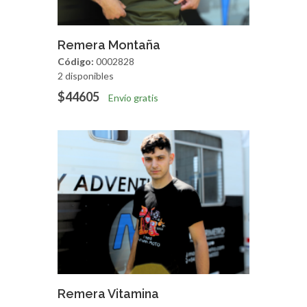
Agregar
Vista Rapida
Remera Montaña
Código:
0002828
2 disponibles
$44605
Envío gratis
Agregar
Vista Rapida
Remera Vitamina