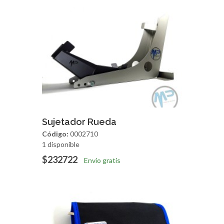
Agregar
Vista Rapida
Sujetador Rueda
Código:
0002710
1 disponible
$232722
Envío gratis