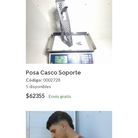
Agregar
Vista Rapida
Posa Casco Soporte
Código:
0002728
5 disponibles
$62355
Envío gratis