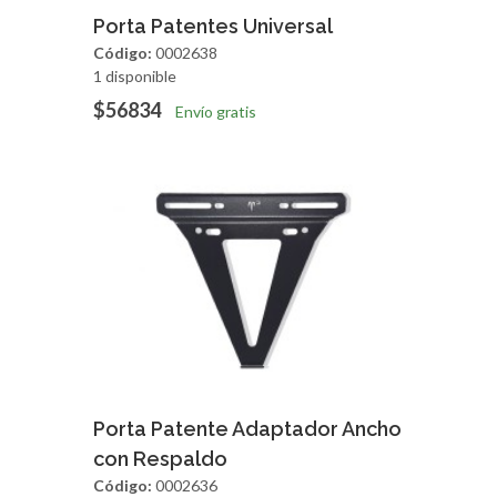
Agregar
Vista Rapida
Porta Patentes Universal
Código:
0002638
1 disponible
$56834
Envío gratis
Agregar
Vista Rapida
Porta Patente Adaptador Ancho
con Respaldo
Código:
0002636