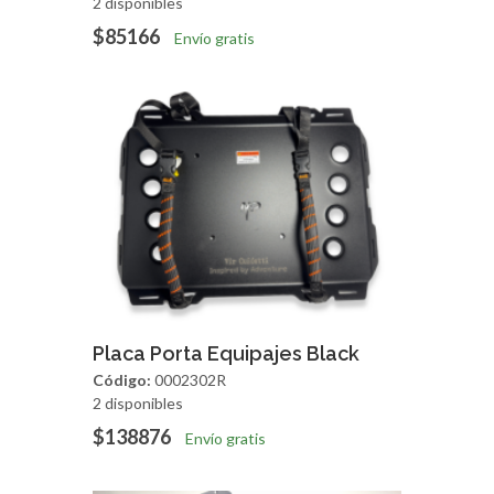
2 disponibles
$85166
Envío gratis
Agregar
Vista Rapida
Placa Porta Equipajes Black
Código:
0002302R
2 disponibles
$138876
Envío gratis