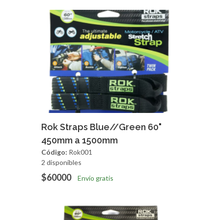
Agregar
Vista Rapida
Rok Straps Blue//Green 60"
450mm a 1500mm
Código:
Rok001
2 disponibles
$60000
Envío gratis