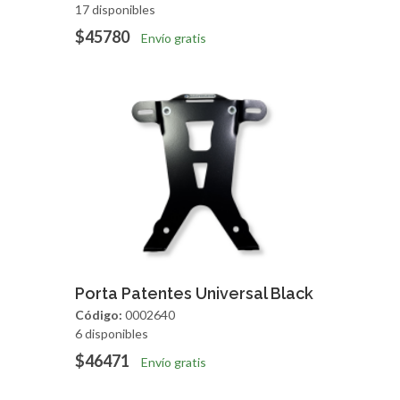
17 disponibles
$45780
Envío gratis
Agregar
Vista Rapida
Porta Patentes Universal Black
Código:
0002640
6 disponibles
$46471
Envío gratis