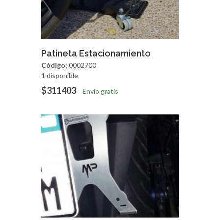
Agregar
Vista Rapida
Patineta Estacionamiento
Código:
0002700
1 disponible
$311403
Envío gratis