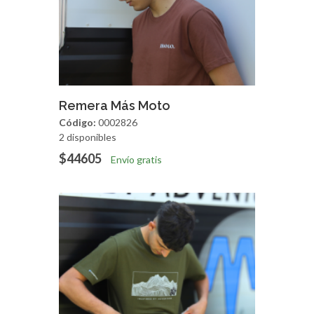
Agregar
Vista Rapida
Remera Más Moto
Código:
0002826
2 disponibles
$44605
Envío gratis