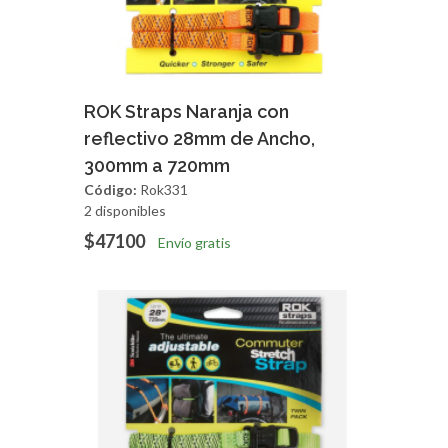
Agregar
Vista Rapida
ROK Straps Naranja con
reflectivo 28mm de Ancho,
300mm a 720mm
Código:
Rok331
2 disponibles
$47100
Envío gratis