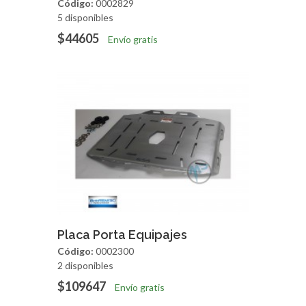
Código:
0002829
5 disponibles
$44605
Envío gratis
Agregar
Vista Rapida
Placa Porta Equipajes
Código:
0002300
2 disponibles
$109647
Envío gratis