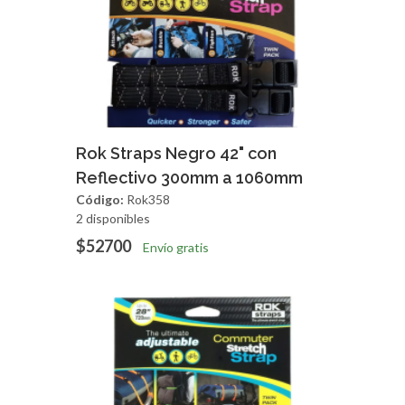
Agregar
Vista Rapida
Rok Straps Negro 42" con
Reflectivo 300mm a 1060mm
Código:
Rok358
2 disponibles
$52700
Envío gratis