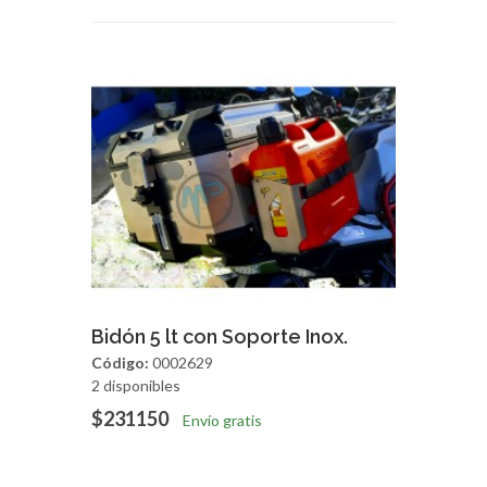
Agregar
Vista Rapida
Bidón 5 lt con Soporte Inox.
Código:
0002629
2 disponibles
$231150
Envío gratis