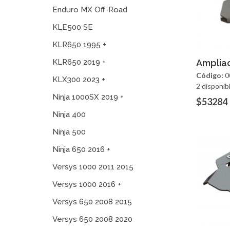
Enduro MX Off-Road
KLE500 SE
KLR650 1995 +
Ag
KLR650 2019 +
Amplia
Código:
0
KLX300 2023 +
2 disponib
Ninja 1000SX 2019 +
$53284
Ninja 400
Ninja 500
Ninja 650 2016 +
Versys 1000 2011 2015
Versys 1000 2016 +
Versys 650 2008 2015
Versys 650 2008 2020