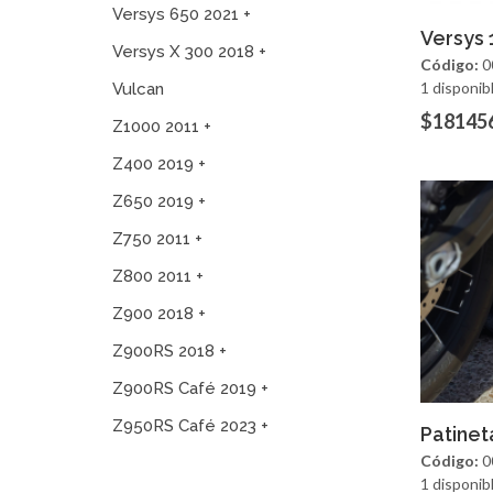
Versys 650 2021 +
Ag
Versys
Versys X 300 2018 +
Código:
0
1 disponib
Vulcan
$18145
Z1000 2011 +
Z400 2019 +
Z650 2019 +
Z750 2011 +
Z800 2011 +
Z900 2018 +
Z900RS 2018 +
Z900RS Café 2019 +
Z950RS Café 2023 +
Ag
Patinet
Código:
0
1 disponib