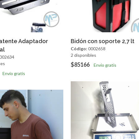
regar
Vista Rapida
Agregar
Vista R
Patente Adaptador
Bidón con soporte 2,7 lt
Código:
0002658
al
2 disponibles
002634
les
$85166
Envío gratis
Envío gratis