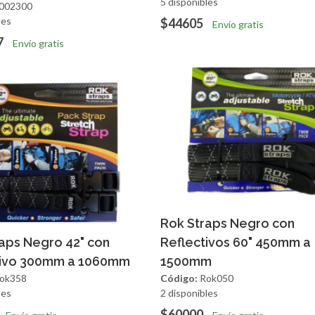
5 disponibles
002300
les
$44605
Envío gratis
7
Envío gratis
Agregar
Vista R
Rok Straps Negro con
regar
Vista Rapida
aps Negro 42" con
Reflectivos 60" 450mm a
tivo 300mm a 1060mm
1500mm
ok358
Código:
Rok050
les
2 disponibles
$60000