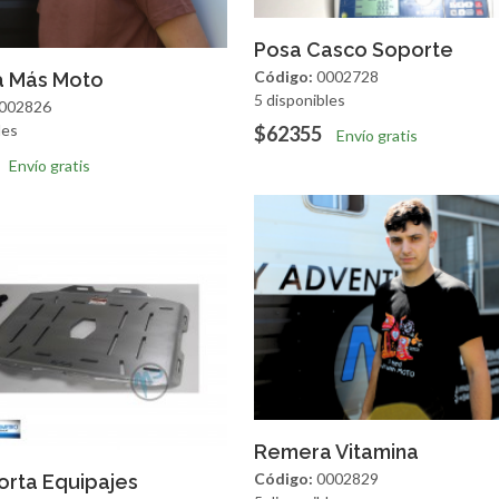
Agregar
Vista R
Posa Casco Soporte
regar
Vista Rapida
Código:
0002728
 Más Moto
5 disponibles
002826
les
$62355
Envío gratis
Envío gratis
Agregar
Vista R
Remera Vitamina
regar
Vista Rapida
Código:
0002829
orta Equipajes