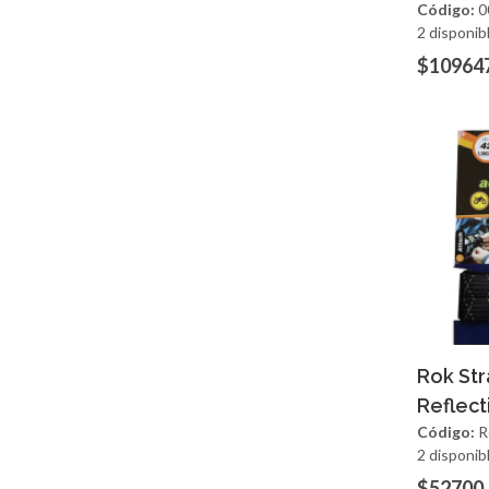
Código:
0
2 disponib
$10964
Ag
Rok Str
Reflec
Código:
R
2 disponib
$52700