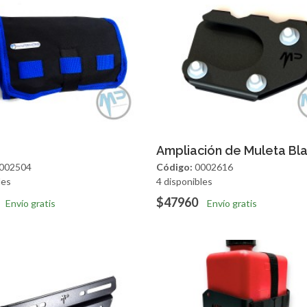
regar
Vista Rapida
Agregar
Vista R
Ampliación de Muleta Bl
002504
Código:
0002616
les
4 disponibles
$47960
Envío gratis
Envío gratis