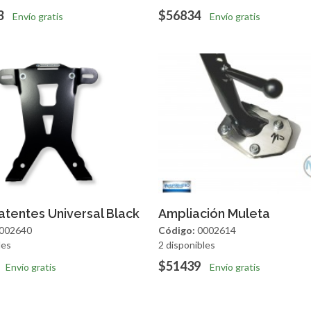
3
$56834
Envío gratis
Envío gratis
regar
Vista Rapida
Agregar
Vista R
atentes Universal Black
Ampliación Muleta
002640
Código:
0002614
les
2 disponibles
$51439
Envío gratis
Envío gratis