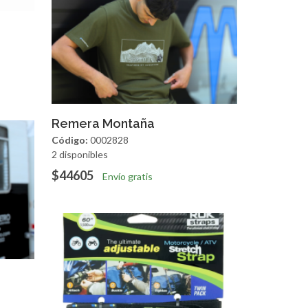
apida
Agregar
Vista Rapida
Remera Montaña
Código:
0002828
2 disponibles
$44605
Envío gratis
apida