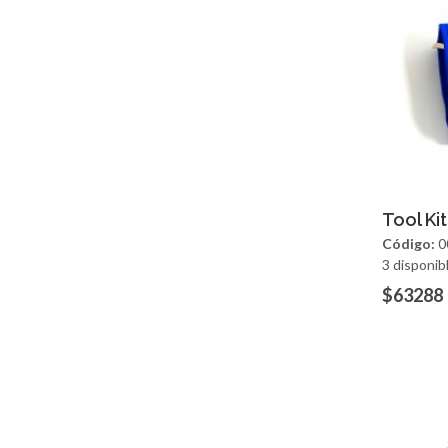
Ag
Tool Kit
Código:
0
3 disponib
$63288