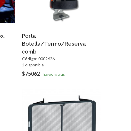
apida
Agregar
Vista Rapida
x.
Porta
Botella/Termo/Reserva
comb
Código:
0002626
1 disponible
$75062
Envío gratis