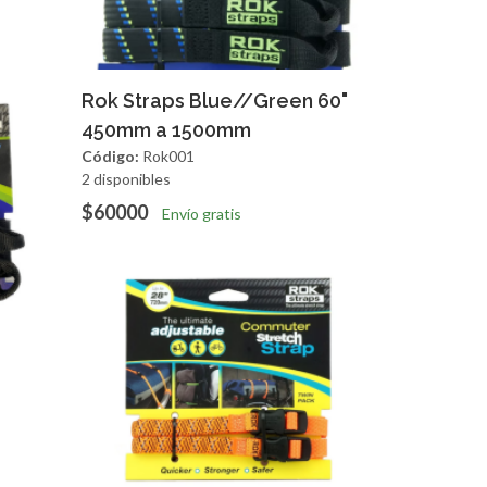
Agregar
Vista Rapida
Rok Straps Blue//Green 60"
450mm a 1500mm
Código:
Rok001
2 disponibles
$60000
Envío gratis
apida