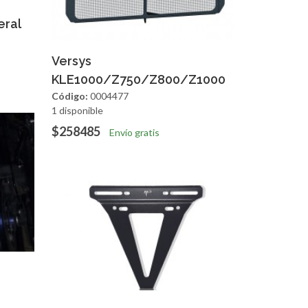
apida
eral
Agregar
Vista Rapida
Versys
KLE1000/Z750/Z800/Z1000
Código:
0004477
1 disponible
$258485
Envío gratis
apida