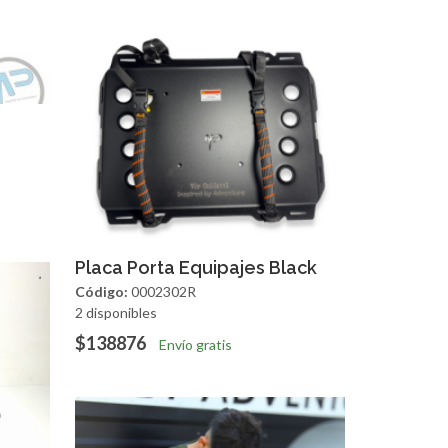
apida
Agregar
Vista Rapida
Placa Porta Equipajes Black
Código:
0002302R
2 disponibles
$138876
Envío gratis