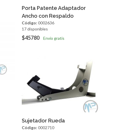
Agregar
Vista Rapida
Porta Patente Adaptador
Ancho con Respaldo
Código:
0002636
17 disponibles
$45780
Envío gratis
apida
Agregar
Vista Rapida
Sujetador Rueda
Código:
0002710