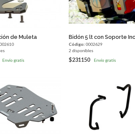
regar
Vista Rapida
Agregar
Vista R
ción de Muleta
Bidón 5 lt con Soporte Ino
002610
Código:
0002629
les
2 disponibles
$231150
Envío gratis
Envío gratis