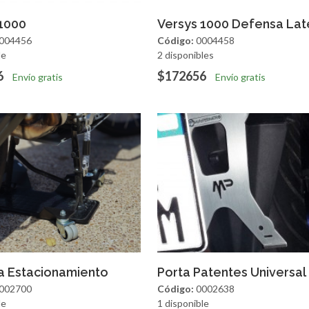
regar
Vista Rapida
Agregar
Vista R
 1000
Versys 1000 Defensa Lat
004456
Código:
0004458
le
2 disponibles
6
$172656
Envío gratis
Envío gratis
regar
Vista Rapida
Agregar
Vista R
a Estacionamiento
Porta Patentes Universal
002700
Código:
0002638
le
1 disponible