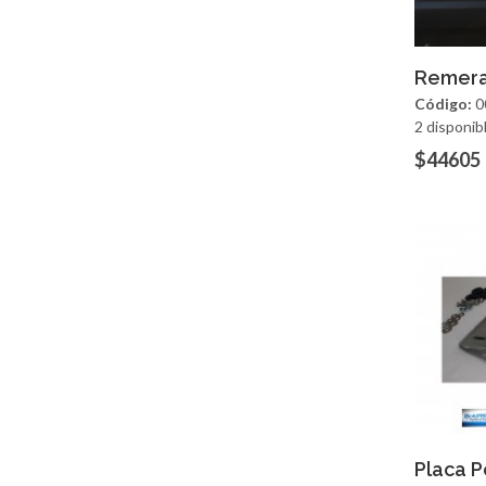
Ag
Remera
Código:
0
2 disponib
$44605
Ag
Placa P