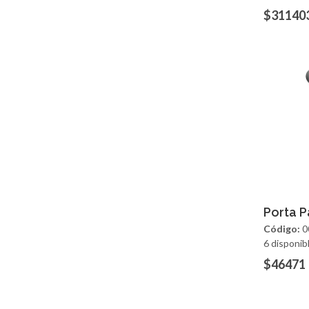
$31140
Ag
Porta P
Código:
0
6 disponib
$46471