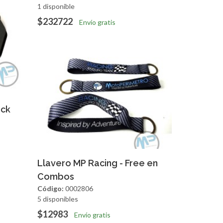
1 disponible
$232722
Envío gratis
apida
ack
Agregar
Vista Rapida
Llavero MP Racing - Free en
Combos
Código:
0002806
5 disponibles
$12983
Envío gratis