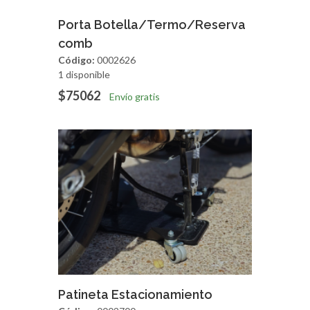
Agregar
Vista Rapida
Porta Botella/Termo/Reserva
comb
Código:
0002626
1 disponible
$75062
Envío gratis
Agregar
Vista Rapida
Patineta Estacionamiento