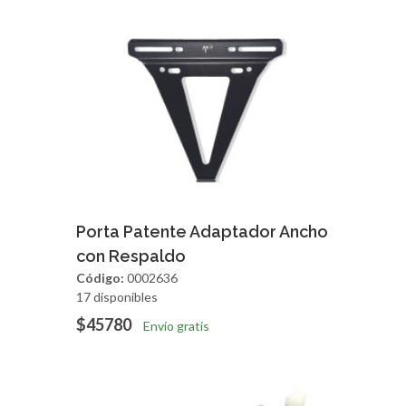
Agregar
Vista Rapida
Porta Patente Adaptador Ancho
con Respaldo
Código:
0002636
17 disponibles
$45780
Envío gratis