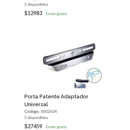
5 disponibles
$12983
Envío gratis
Agregar
Vista Rapida
Porta Patente Adaptador
Universal
Código:
0002634
5 disponibles
$27459
Envío gratis