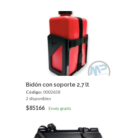
Agregar
Vista Rapida
Bidón con soporte 2,7 lt
Código:
0002658
2 disponibles
$85166
Envío gratis