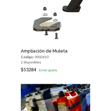
Agregar
Vista Rapida
Ampliación de Muleta
Código:
0002610
2 disponibles
$53284
Envío gratis