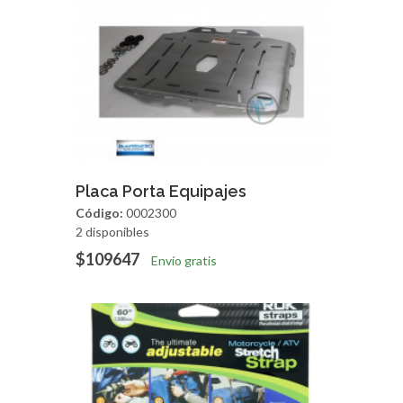
Agregar
Vista Rapida
Placa Porta Equipajes
Código:
0002300
2 disponibles
$109647
Envío gratis