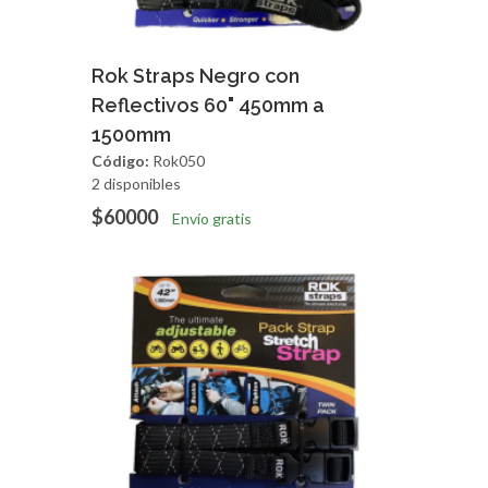
Agregar
Vista Rapida
Rok Straps Negro con
Reflectivos 60" 450mm a
1500mm
Código:
Rok050
2 disponibles
$60000
Envío gratis