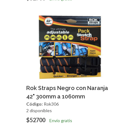
Agregar
Vista Rapida
Rok Straps Negro con Naranja
42" 300mm a 1060mm
Código:
Rok306
2 disponibles
$52700
Envío gratis