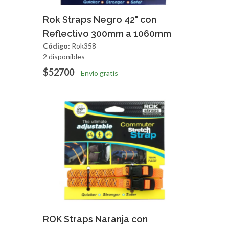
Agregar
Vista Rapida
Rok Straps Negro 42" con
Reflectivo 300mm a 1060mm
Código:
Rok358
2 disponibles
$52700
Envío gratis
Agregar
Vista Rapida
ROK Straps Naranja con