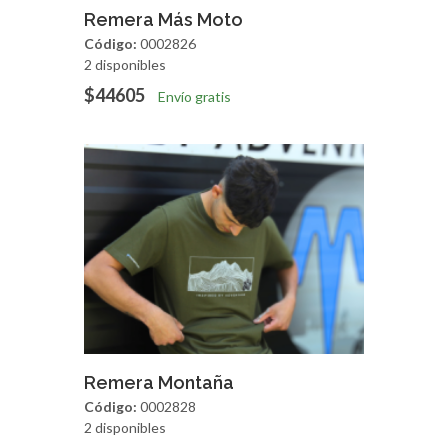
Agregar
Vista Rapida
Remera Más Moto
Código:
0002826
2 disponibles
$44605
Envío gratis
Agregar
Vista Rapida
Remera Montaña
Código:
0002828
2 disponibles