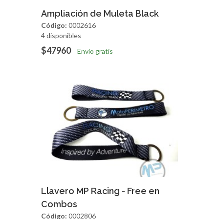
Agregar
Vista Rapida
Ampliación de Muleta Black
Código:
0002616
4 disponibles
$47960
Envío gratis
Agregar
Vista Rapida
Llavero MP Racing - Free en
Combos
Código:
0002806