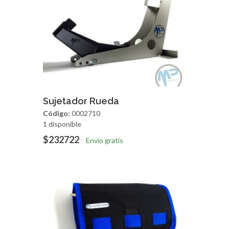
Agregar
Vista Rapida
Sujetador Rueda
Código:
0002710
1 disponible
$232722
Envío gratis