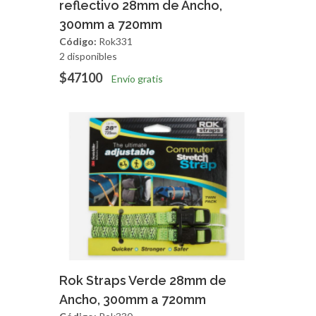
reflectivo 28mm de Ancho,
300mm a 720mm
Código:
Rok331
2 disponibles
$47100
Envío gratis
Agregar
Vista Rapida
Rok Straps Verde 28mm de
Ancho, 300mm a 720mm