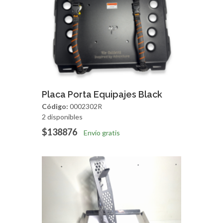
Agregar
Vista Rapida
Placa Porta Equipajes Black
Código:
0002302R
2 disponibles
$138876
Envío gratis