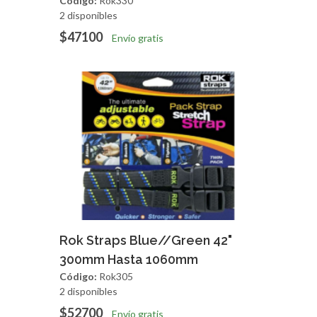
Código:
Rok330
2 disponibles
$47100
Envío gratis
Agregar
Vista Rapida
Rok Straps Blue//Green 42"
300mm Hasta 1060mm
Código:
Rok305
2 disponibles
$52700
Envío gratis