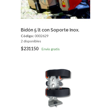
Agregar
Vista Rapida
Bidón 5 lt con Soporte Inox.
Código:
0002629
2 disponibles
$231150
Envío gratis