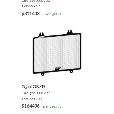
Código:
0002700
1 disponible
$311403
Envío gratis
Agregar
Vista Rapida
G310GS/R
Código:
0004297
2 disponibles
$164406
Envío gratis