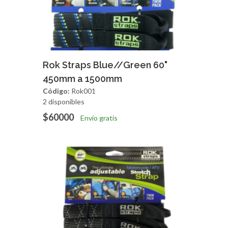
Agregar
Vista Rapida
Rok Straps Blue//Green 60"
450mm a 1500mm
Código:
Rok001
2 disponibles
$60000
Envío gratis