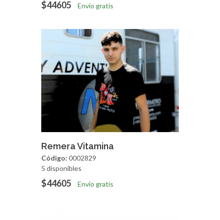
$44605
Envío gratis
Agregar
Vista Rapida
Remera Vitamina
Código:
0002829
5 disponibles
$44605
Envío gratis