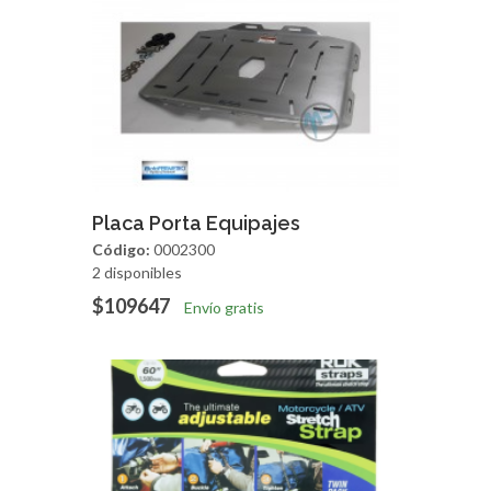
Agregar
Vista Rapida
Placa Porta Equipajes
Código:
0002300
2 disponibles
$109647
Envío gratis