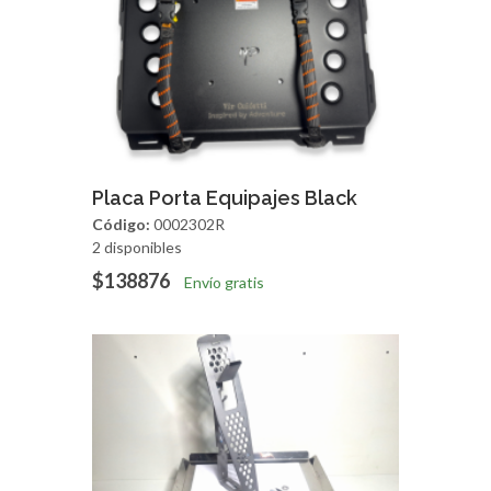
Agregar
Vista Rapida
Placa Porta Equipajes Black
Código:
0002302R
2 disponibles
$138876
Envío gratis