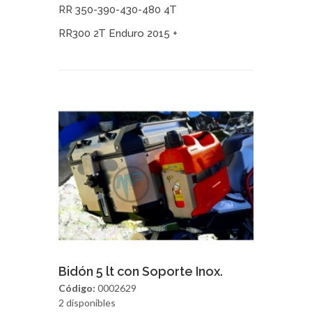
RR 350-390-430-480 4T
RR300 2T Enduro 2015 +
Agregar
Vista Rapida
Bidón 5 lt con Soporte Inox.
Código:
0002629
2 disponibles