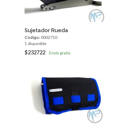
Agregar
Vista Rapida
Sujetador Rueda
Código:
0002710
1 disponible
$232722
Envío gratis