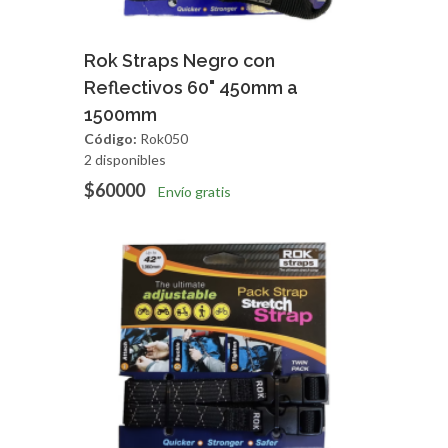
Agregar
Vista Rapida
Rok Straps Negro con
Reflectivos 60" 450mm a
1500mm
Código:
Rok050
2 disponibles
$60000
Envío gratis