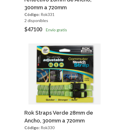
300mm a 720mm
Código:
Rok331
2 disponibles
$47100
Envío gratis
Agregar
Vista Rapida
Rok Straps Verde 28mm de
Ancho, 300mm a 720mm
Código:
Rok330