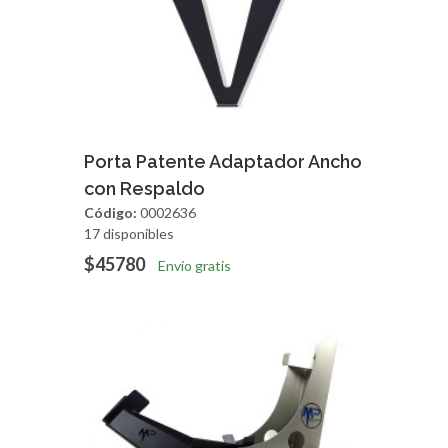
Agregar
Vista Rapida
Porta Patente Adaptador Ancho
con Respaldo
Código:
0002636
17 disponibles
$45780
Envío gratis