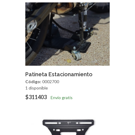
Agregar
Vista Rapida
Patineta Estacionamiento
Código:
0002700
1 disponible
$311403
Envío gratis