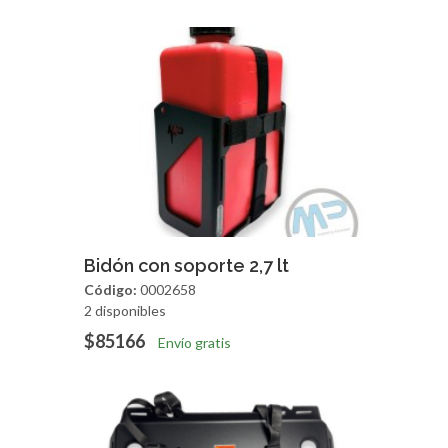
Agregar
Vista Rapida
Bidón con soporte 2,7 lt
Código:
0002658
2 disponibles
$85166
Envío gratis