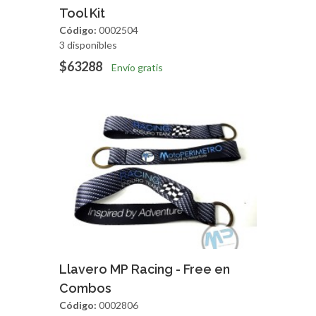
Agregar
Vista Rapida
Tool Kit
Código:
0002504
3 disponibles
$63288
Envío gratis
Agregar
Vista Rapida
Llavero MP Racing - Free en
Combos
Código:
0002806