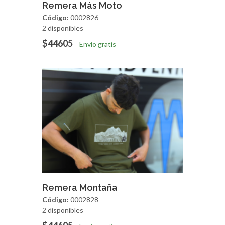
Agregar
Vista Rapida
Remera Más Moto
Código:
0002826
2 disponibles
$44605
Envío gratis
Agregar
Vista Rapida
Remera Montaña
Código:
0002828
2 disponibles