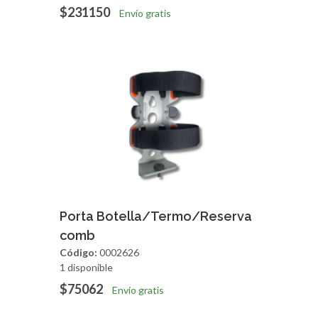
$231150
Envío gratis
Agregar
Vista Rapida
Porta Botella/Termo/Reserva
comb
Código:
0002626
1 disponible
$75062
Envío gratis