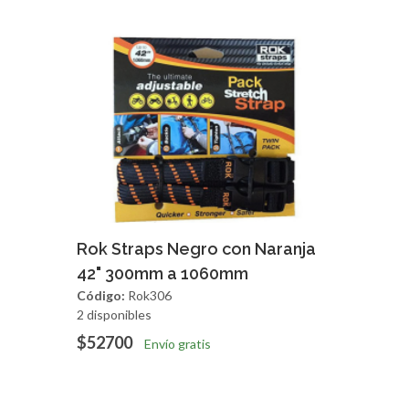
Agregar
Vista Rapida
Rok Straps Negro con Naranja
42" 300mm a 1060mm
Código:
Rok306
2 disponibles
$52700
Envío gratis