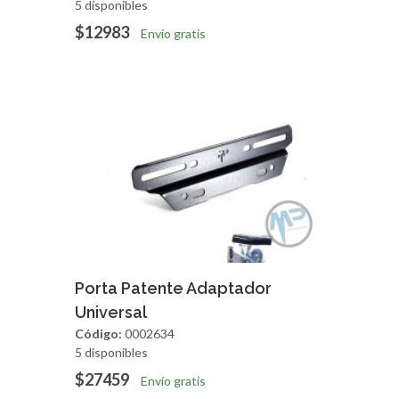
5 disponibles
$12983
Envío gratis
Agregar
Vista Rapida
Porta Patente Adaptador
Universal
Código:
0002634
5 disponibles
$27459
Envío gratis