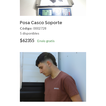
Agregar
Vista Rapida
Posa Casco Soporte
Código:
0002728
5 disponibles
$62355
Envío gratis