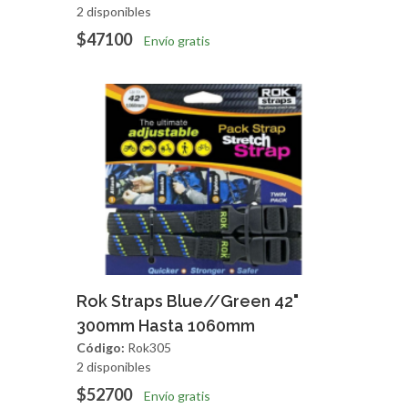
2 disponibles
$47100
Envío gratis
Agregar
Vista Rapida
Rok Straps Blue//Green 42"
300mm Hasta 1060mm
Código:
Rok305
2 disponibles
$52700
Envío gratis