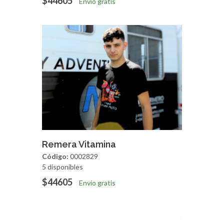
$44605
Envío gratis
Agregar
Vista Rapida
Remera Vitamina
Código:
0002829
5 disponibles
$44605
Envío gratis