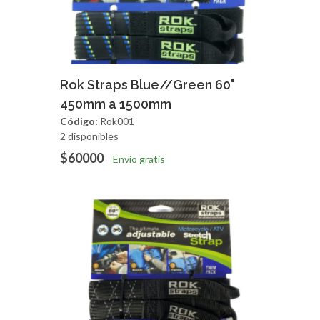
Agregar
Vista Rapida
Rok Straps Blue//Green 60"
450mm a 1500mm
Código:
Rok001
2 disponibles
$60000
Envío gratis