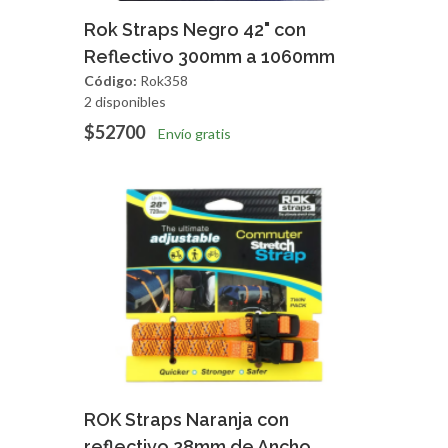
Agregar
Vista Rapida
Rok Straps Negro 42" con
Reflectivo 300mm a 1060mm
Código:
Rok358
2 disponibles
$52700
Envío gratis
Agregar
Vista Rapida
ROK Straps Naranja con
reflectivo 28mm de Ancho,